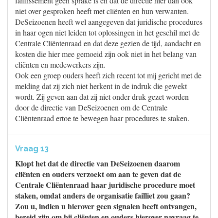
faillissement geen sprake is en dat de directie hier dan ook
niet over gesproken heeft met cliënten en hun verwanten.
DeSeizoenen heeft wel aangegeven dat juridische procedures
in haar ogen niet leiden tot oplossingen in het geschil met de
Centrale Cliëntenraad en dat deze gezien de tijd, aandacht en
kosten die hier mee gemoeid zijn ook niet in het belang van
cliënten en medewerkers zijn.
Ook een groep ouders heeft zich recent tot mij gericht met de
melding dat zij zich niet herkent in de indruk die gewekt
wordt. Zij geven aan dat zij niet onder druk gezet worden
door de directie van DeSeizoenen om de Centrale
Cliëntenraad ertoe te bewegen haar procedures te staken.
Vraag 13
Klopt het dat de directie van DeSeizoenen daarom
cliënten en ouders verzoekt om aan te geven dat de
Centrale Cliëntenraad haar juridische procedure moet
staken, omdat anders de organisatie failliet zou gaan?
Zou u, indien u hierover geen signalen heeft ontvangen,
bereid zijn om bij cliënten en ouders hierover navraag te