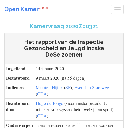
beta
Open Kamer
Kamervraag 2020Z00321
Het rapport van de Inspectie
Gezondheid en Jeugd inzake
DeSeizoenen
Ingediend
14 januari 2020
Beantwoord
9 maart 2020 (na 55 dagen)
Indieners
Maarten Hijink
(
SP
),
Evert Jan Slootweg
(
CDA
)
Beantwoord
Hugo de Jonge
(viceminister-president ,
door
minister volksgezondheid, welzijn en sport)
(
CDA
)
Onderwerpen
arbeidsomstandigheden
arbeidsvoorwaarden