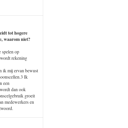
eidt tot hogere
e, waarom niet?
te spelen op
r wordt rekening
 ik mij ervan bewust
soonscellen.3 Ik
in een
 wordt dan ook
onscelgebruik groeit
 van medewerkers en
ntwoord.