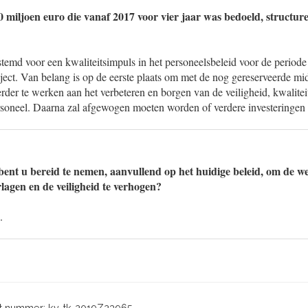
0 miljoen euro die vanaf 2017 voor vier jaar was bedoeld, structur
stemd voor een kwaliteitsimpuls in het personeelsbeleid voor de period
ject. Van belang is op de eerste plaats om met de nog gereserveerde m
der te werken aan het verbeteren en borgen van de veiligheid, kwalite
soneel. Daarna zal afgewogen moeten worden of verdere investeringen 
ent u bereid te nemen, aanvullend op het huidige beleid, om de 
lagen en de veiligheid te verhogen?
.
 nummer: kv-tk-2019Z23965