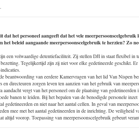
.
eit dat het personeel aangeeft dat het vele meerpersoonscelgebruik l
m het beleid aangaande meerpersoonscelgebruik te herzien? Zo ne
n een volwaardige detentiefaciliteit. Zij stellen DJI in staat flexibel in 
ezetting. Tegelijkertijd zijn zij niet voor elke gedetineerde geschikt. E
indicaties.
de beantwoording van eerdere Kamervragen van het lid Van Nispen ben
s en directeuren zorgen leven ten aanzien van het gebruik van meerper
ra aandacht vergt van het personeel om de plaatsing van gedetineerden 
oede banen te leiden. Bij het bepalen van de benodigde personele inzet
al gedetineerden en niet naar het aantal cellen. In geval van meerperso
leden mee met het aantal gedetineerden in de inrichting. De veiligheid
aat altijd voorop. Toepassing van meerpersoonscelgebruik gebeurt vera