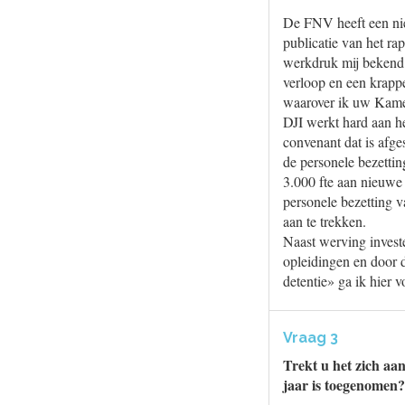
De FNV heeft een nie
publicatie van het r
werkdruk mij bekend. 
verloop en een krapp
waarover ik uw Kamer
DJI werkt hard aan h
convenant dat is afge
de personele bezettin
3.000 fte aan nieuwe
personele bezetting v
aan te trekken.
Naast werving invest
opleidingen en door 
detentie» ga ik hier 
Vraag 3
Trekt u het zich aa
jaar is toegenomen?