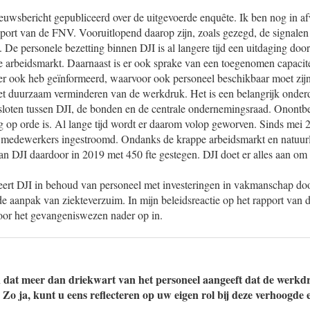
uwsbericht gepubliceerd over de uitgevoerde enquête. Ik ben nog in a
apport van de FNV. Vooruitlopend daarop zijn, zoals gezegd, de signale
De personele bezetting binnen DJI is al langere tijd een uitdaging door 
e arbeidsmarkt. Daarnaast is er ook sprake van een toegenomen capacite
 ook heb geïnformeerd, waarvoor ook personeel beschikbaar moet zij
et duurzaam verminderen van de werkdruk. Het is een belangrijk onderd
sloten tussen DJI, de bonden en de centrale ondernemingsraad. Onontbeer
g op orde is. Al lange tijd wordt er daarom volop geworven. Sinds mei 2
 medewerkers ingestroomd. Ondanks de krappe arbeidsmarkt en natuurli
an DJI daardoor in 2019 met 450 fte gestegen. DJI doet er alles aan o
eert DJI in behoud van personeel met investeringen in vakmanschap do
de aanpak van ziekteverzuim. In mijn beleidsreactie op het rapport van
voor het gevangeniswezen nader op in.
n dat meer dan driekwart van het personeel aangeeft dat de werkd
 Zo ja, kunt u eens reflecteren op uw eigen rol bij deze verhoogd