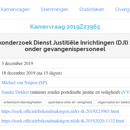
Kamervragen
Stemmingen
Statistieken
Overi
Kamervraag 2019Z23965
onderzoek Dienst Justitiële Inrichtingen (DJI)
onder gevangenispersoneel
3 december 2019
18 december 2019 (na 15 dagen)
Michiel van Nispen
(
SP
)
Sander Dekker
(minister zonder portefeuille justitie en veiligheid) (
VV
arbeidsomstandigheden
openbare orde en veiligheid
organisatie en belei
https://zoek.officielebekendmakingen.nl/kv-tk-2019Z23965.html
https://zoek.officielebekendmakingen.nl/ah-tk-20192020-1132.html