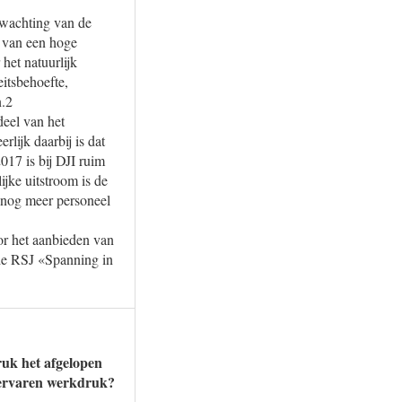
fwachting van de
n van een hoge
het natuurlijk
itsbehoefte,
n.2
eel van het
lijk daarbij is dat
017 is bij DJI ruim
jke uitstroom is de
m nog meer personeel
or het aanbieden van
 de RSJ «Spanning in
ruk het afgelopen
e ervaren werkdruk?