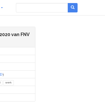
g
 2020 van FNV
D
)
d
werk