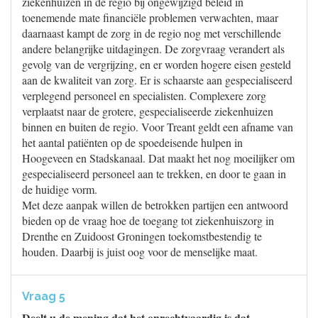
ziekenhuizen in de regio bij ongewijzigd beleid in
toenemende mate financiële problemen verwachten, maar
daarnaast kampt de zorg in de regio nog met verschillende
andere belangrijke uitdagingen. De zorgvraag verandert als
gevolg van de vergrijzing, en er worden hogere eisen gesteld
aan de kwaliteit van zorg. Er is schaarste aan gespecialiseerd
verplegend personeel en specialisten. Complexere zorg
verplaatst naar de grotere, gespecialiseerde ziekenhuizen
binnen en buiten de regio. Voor Treant geldt een afname van
het aantal patiënten op de spoedeisende hulpen in
Hoogeveen en Stadskanaal. Dat maakt het nog moeilijker om
gespecialiseerd personeel aan te trekken, en door te gaan in
de huidige vorm.
Met deze aanpak willen de betrokken partijen een antwoord
bieden op de vraag hoe de toegang tot ziekenhuiszorg in
Drenthe en Zuidoost Groningen toekomstbestendig te
houden. Daarbij is juist oog voor de menselijke maat.
Vraag 5
Deelt u de mening dat het onrechtvaardig is dat