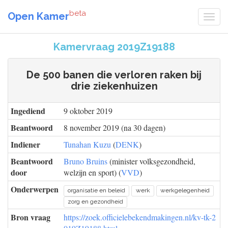
beta
Open Kamer
Kamervraag 2019Z19188
De 500 banen die verloren raken bij
drie ziekenhuizen
Ingediend
9 oktober 2019
Beantwoord
8 november 2019 (na 30 dagen)
Indiener
Tunahan Kuzu
(
DENK
)
Beantwoord
Bruno Bruins
(minister volksgezondheid,
door
welzijn en sport) (
VVD
)
Onderwerpen
organisatie en beleid
werk
werkgelegenheid
zorg en gezondheid
Bron vraag
https://zoek.officielebekendmakingen.nl/kv-tk-2