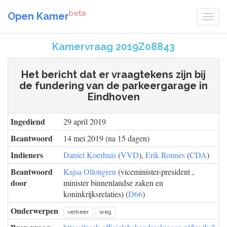
beta
Open Kamer
Kamervraag 2019Z08843
Het bericht dat er vraagtekens zijn bij
de fundering van de parkeergarage in
Eindhoven
Ingediend
29 april 2019
Beantwoord
14 mei 2019 (na 15 dagen)
Indieners
Daniel Koerhuis
(
VVD
),
Erik Ronnes
(
CDA
)
Beantwoord
Kajsa Ollongren
(viceminister-president ,
door
minister binnenlandse zaken en
koninkrijksrelaties) (
D66
)
Onderwerpen
verkeer
weg