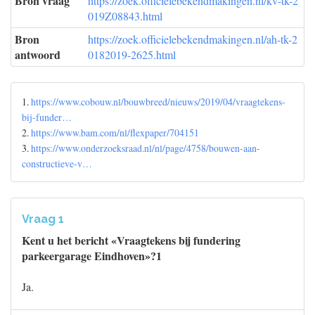
Bron vraag
https://zoek.officielebekendmakingen.nl/kv-tk-2
019Z08843.html
Bron
https://zoek.officielebekendmakingen.nl/ah-tk-2
antwoord
0182019-2625.html
1.
https://www.cobouw.nl/bouwbreed/nieuws/2019/04/vraagtekens-
bij-funder…
2.
https://www.bam.com/nl/flexpaper/704151
3.
https://www.onderzoeksraad.nl/nl/page/4758/bouwen-aan-
constructieve-v…
Vraag 1
Kent u het bericht «Vraagtekens bij fundering
parkeergarage Eindhoven»?1
Ja.