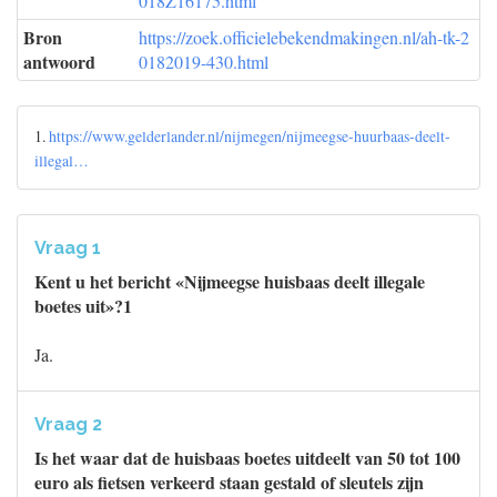
018Z16175.html
Bron
https://zoek.officielebekendmakingen.nl/ah-tk-2
antwoord
0182019-430.html
1.
https://www.gelderlander.nl/nijmegen/nijmeegse-huurbaas-deelt-
illegal…
Vraag 1
Kent u het bericht «Nijmeegse huisbaas deelt illegale
boetes uit»?1
Ja.
Vraag 2
Is het waar dat de huisbaas boetes uitdeelt van 50 tot 100
euro als fietsen verkeerd staan gestald of sleutels zijn