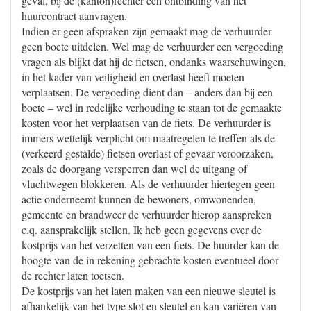
geval, bij de (kanton)rechter een ontbinding van het
huurcontract aanvragen.
Indien er geen afspraken zijn gemaakt mag de verhuurder
geen boete uitdelen. Wel mag de verhuurder een vergoeding
vragen als blijkt dat hij de fietsen, ondanks waarschuwingen,
in het kader van veiligheid en overlast heeft moeten
verplaatsen. De vergoeding dient dan – anders dan bij een
boete – wel in redelijke verhouding te staan tot de gemaakte
kosten voor het verplaatsen van de fiets. De verhuurder is
immers wettelijk verplicht om maatregelen te treffen als de
(verkeerd gestalde) fietsen overlast of gevaar veroorzaken,
zoals de doorgang versperren dan wel de uitgang of
vluchtwegen blokkeren. Als de verhuurder hiertegen geen
actie onderneemt kunnen de bewoners, omwonenden,
gemeente en brandweer de verhuurder hierop aanspreken
c.q. aansprakelijk stellen. Ik heb geen gegevens over de
kostprijs van het verzetten van een fiets. De huurder kan de
hoogte van de in rekening gebrachte kosten eventueel door
de rechter laten toetsen.
De kostprijs van het laten maken van een nieuwe sleutel is
afhankelijk van het type slot en sleutel en kan variëren van