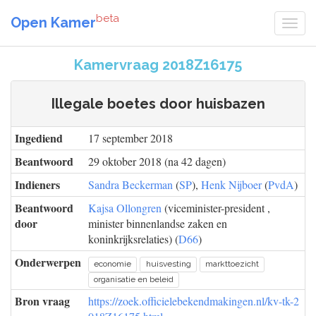
beta
Open Kamer
Kamervraag 2018Z16175
Illegale boetes door huisbazen
Ingediend
17 september 2018
Beantwoord
29 oktober 2018 (na 42 dagen)
Indieners
Sandra Beckerman
(
SP
),
Henk Nijboer
(
PvdA
)
Beantwoord
Kajsa Ollongren
(viceminister-president ,
door
minister binnenlandse zaken en
koninkrijksrelaties) (
D66
)
Onderwerpen
economie
huisvesting
markttoezicht
organisatie en beleid
Bron vraag
https://zoek.officielebekendmakingen.nl/kv-tk-2