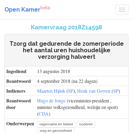
beta
Open Kamer
Kamervraag 2018Z14598
Tzorg dat gedurende de zomerperiode
het aantal uren huishoudelijke
verzorging halveert
Ingediend
13 augustus 2018
Beantwoord
4 september 2018 (na 22 dagen)
Indieners
Maarten Hijink
(
SP
),
Henk van Gerven
(
SP
)
Beantwoord
Hugo de Jonge
(viceminister-president ,
door
minister volksgezondheid, welzijn en sport)
(
CDA
)
Onderwerpen
organisatie en beleid
ouderen
zorg en gezondheid