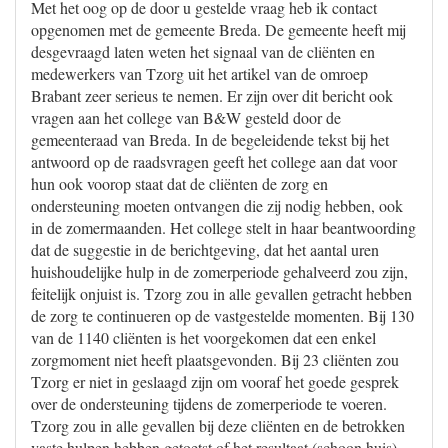
Met het oog op de door u gestelde vraag heb ik contact
opgenomen met de gemeente Breda. De gemeente heeft mij
desgevraagd laten weten het signaal van de cliënten en
medewerkers van Tzorg uit het artikel van de omroep
Brabant zeer serieus te nemen. Er zijn over dit bericht ook
vragen aan het college van B&W gesteld door de
gemeenteraad van Breda. In de begeleidende tekst bij het
antwoord op de raadsvragen geeft het college aan dat voor
hun ook voorop staat dat de cliënten de zorg en
ondersteuning moeten ontvangen die zij nodig hebben, ook
in de zomermaanden. Het college stelt in haar beantwoording
dat de suggestie in de berichtgeving, dat het aantal uren
huishoudelijke hulp in de zomerperiode gehalveerd zou zijn,
feitelijk onjuist is. Tzorg zou in alle gevallen getracht hebben
de zorg te continueren op de vastgestelde momenten. Bij 130
van de 1140 cliënten is het voorgekomen dat een enkel
zorgmoment niet heeft plaatsgevonden. Bij 23 cliënten zou
Tzorg er niet in geslaagd zijn om vooraf het goede gesprek
over de ondersteuning tijdens de zomerperiode te voeren.
Tzorg zou in alle gevallen bij deze cliënten en de betrokken
vaste hulpen hebben getoetst of het resultaat (schoon huis)