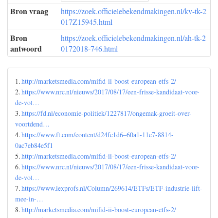
Bron vraag
https://zoek.officielebekendmakingen.nl/kv-tk-2
017Z15945.html
Bron
https://zoek.officielebekendmakingen.nl/ah-tk-2
antwoord
0172018-746.html
1.
http://marketsmedia.com/mifid-ii-boost-european-etfs-2/
2.
https://www.nrc.nl/nieuws/2017/08/17/een-frisse-kandidaat-voor-
de-vol…
3.
https://fd.nl/economie-politiek/1227817/ongemak-groeit-over-
voortdend…
4.
https://www.ft.com/content/d24fc1d6–60a1-11e7-8814-
0ac7eb84e5f1
5.
http://marketsmedia.com/mifid-ii-boost-european-etfs-2/
6.
https://www.nrc.nl/nieuws/2017/08/17/een-frisse-kandidaat-voor-
de-vol…
7.
https://www.iexprofs.nl/Column/269614/ETFs/ETF-industrie-lift-
mee-in-…
8.
http://marketsmedia.com/mifid-ii-boost-european-etfs-2/