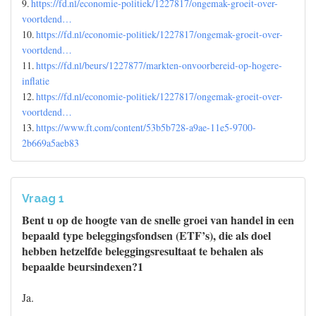
9.
https://fd.nl/economie-politiek/1227817/ongemak-groeit-over-
voortdend…
10.
https://fd.nl/economie-politiek/1227817/ongemak-groeit-over-
voortdend…
11.
https://fd.nl/beurs/1227877/markten-onvoorbereid-op-hogere-
inflatie
12.
https://fd.nl/economie-politiek/1227817/ongemak-groeit-over-
voortdend…
13.
https://www.ft.com/content/53b5b728-a9ae-11e5-9700-
2b669a5aeb83
Vraag 1
Bent u op de hoogte van de snelle groei van handel in een
bepaald type beleggingsfondsen (ETF’s), die als doel
hebben hetzelfde beleggingsresultaat te behalen als
bepaalde beursindexen?1
Ja.