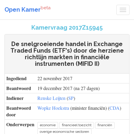
beta
Open Kamer
Kamervraag 2017Z15945
De snelgroeiende handel in Exchange
Traded Funds (ETF's) door de herziene
richtlijn markten in financiële
instrumenten (MIFID II)
Ingediend
22 november 2017
Beantwoord
19 december 2017 (na 27 dagen)
Indiener
Renske Leijten
(
SP
)
Beantwoord
Wopke Hoekstra
(minister financiën) (
CDA
)
door
Onderwerpen
economie
financieel toezicht
financiën
overige economische sectoren