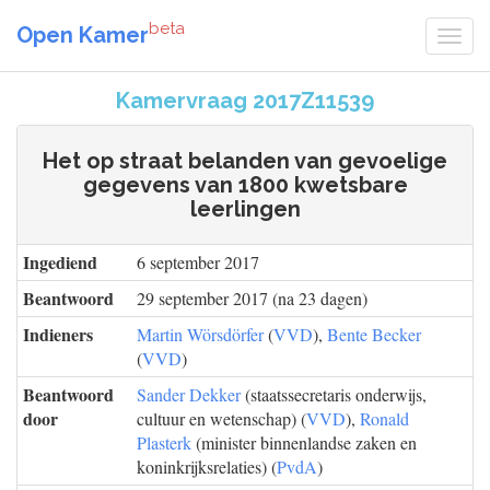
beta
Open Kamer
Kamervraag 2017Z11539
Het op straat belanden van gevoelige
gegevens van 1800 kwetsbare
leerlingen
Ingediend
6 september 2017
Beantwoord
29 september 2017 (na 23 dagen)
Indieners
Martin Wörsdörfer
(
VVD
),
Bente Becker
(
VVD
)
Beantwoord
Sander Dekker
(staatssecretaris onderwijs,
door
cultuur en wetenschap) (
VVD
),
Ronald
Plasterk
(minister binnenlandse zaken en
koninkrijksrelaties) (
PvdA
)