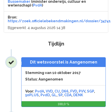
Bussemaker
(minister onderwijs, cultuur en
wetenschap) (
PvdA
)
Bron:
https://zoek.officielebekendmakingen.nl/dossier/34741
Bijgewerkt: 4 augustus 2026 14:38
Tijdlijn
Dit wetsvoorstel is Aangenomen
Stemming van 10 oktober 2017
Status: Aangenomen
Voor:
PvdA
,
VVD
,
CU
,
D66
,
FVD
,
PVV
,
SGP
,
50PLUS
,
PvdD
,
GL
,
SP
,
CDA
,
DENK
100,0 %
0,0
%