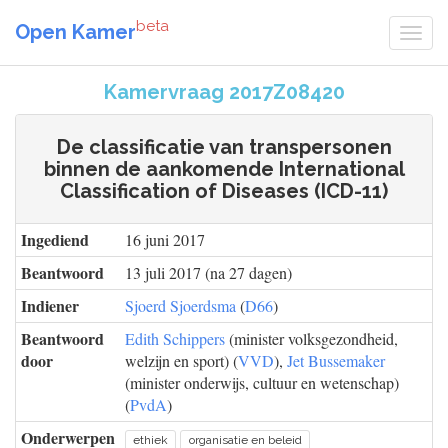
beta
Open Kamer
Kamervraag 2017Z08420
De classificatie van transpersonen
binnen de aankomende International
Classification of Diseases (ICD-11)
Ingediend
16 juni 2017
Beantwoord
13 juli 2017 (na 27 dagen)
Indiener
Sjoerd Sjoerdsma
(
D66
)
Beantwoord
Edith Schippers
(minister volksgezondheid,
door
welzijn en sport) (
VVD
),
Jet Bussemaker
(minister onderwijs, cultuur en wetenschap)
(
PvdA
)
Onderwerpen
ethiek
organisatie en beleid