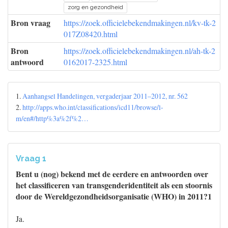
zorg en gezondheid
Bron vraag
https://zoek.officielebekendmakingen.nl/kv-tk-2
017Z08420.html
Bron
https://zoek.officielebekendmakingen.nl/ah-tk-2
antwoord
0162017-2325.html
1.
Aanhangsel Handelingen, vergaderjaar 2011–2012, nr. 562
2.
http://apps.who.int/classifications/icd11/browse/l-
m/en#/http%3a%2f%2…
Vraag 1
Bent u (nog) bekend met de eerdere en antwoorden over
het classificeren van transgenderidentiteit als een stoornis
door de Wereldgezondheidsorganisatie (WHO) in 2011?1
Ja.