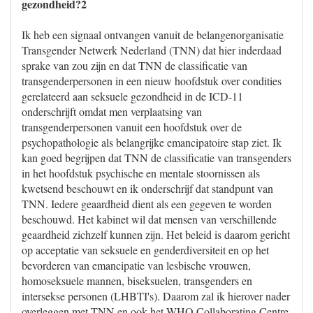
gezondheid?2
Ik heb een signaal ontvangen vanuit de belangenorganisatie
Transgender Netwerk Nederland (TNN) dat hier inderdaad
sprake van zou zijn en dat TNN de classificatie van
transgenderpersonen in een nieuw hoofdstuk over condities
gerelateerd aan seksuele gezondheid in de ICD-11
onderschrijft omdat men verplaatsing van
transgenderpersonen vanuit een hoofdstuk over de
psychopathologie als belangrijke emancipatoire stap ziet. Ik
kan goed begrijpen dat TNN de classificatie van transgenders
in het hoofdstuk psychische en mentale stoornissen als
kwetsend beschouwt en ik onderschrijf dat standpunt van
TNN. Iedere geaardheid dient als een gegeven te worden
beschouwd. Het kabinet wil dat mensen van verschillende
geaardheid zichzelf kunnen zijn. Het beleid is daarom gericht
op acceptatie van seksuele en genderdiversiteit en op het
bevorderen van emancipatie van lesbische vrouwen,
homoseksuele mannen, biseksuelen, transgenders en
intersekse personen (LHBTI's). Daarom zal ik hierover nader
overleggen met TNN en ook het WHO Collaborating Centre