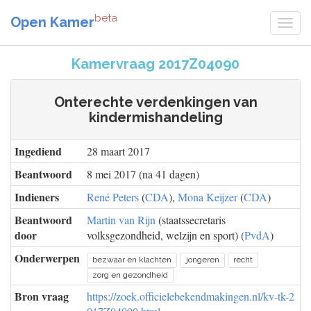
beta
Open Kamer
Kamervraag 2017Z04090
Onterechte verdenkingen van
kindermishandeling
Ingediend
28 maart 2017
Beantwoord
8 mei 2017 (na 41 dagen)
Indieners
René Peters
(
CDA
),
Mona Keijzer
(
CDA
)
Beantwoord
Martin van Rijn
(staatssecretaris
door
volksgezondheid, welzijn en sport) (
PvdA
)
Onderwerpen
bezwaar en klachten
jongeren
recht
zorg en gezondheid
Bron vraag
https://zoek.officielebekendmakingen.nl/kv-tk-2