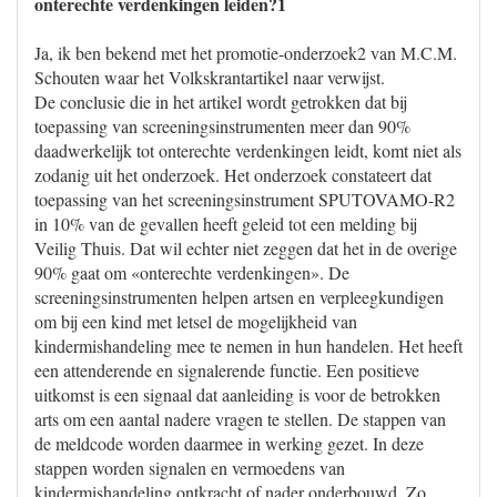
onterechte verdenkingen leiden?1
Ja, ik ben bekend met het promotie-onderzoek2 van M.C.M.
Schouten waar het Volkskrantartikel naar verwijst.
De conclusie die in het artikel wordt getrokken dat bij
toepassing van screeningsinstrumenten meer dan 90%
daadwerkelijk tot onterechte verdenkingen leidt, komt niet als
zodanig uit het onderzoek. Het onderzoek constateert dat
toepassing van het screeningsinstrument SPUTOVAMO-R2
in 10% van de gevallen heeft geleid tot een melding bij
Veilig Thuis. Dat wil echter niet zeggen dat het in de overige
90% gaat om «onterechte verdenkingen». De
screeningsinstrumenten helpen artsen en verpleegkundigen
om bij een kind met letsel de mogelijkheid van
kindermishandeling mee te nemen in hun handelen. Het heeft
een attenderende en signalerende functie. Een positieve
uitkomst is een signaal dat aanleiding is voor de betrokken
arts om een aantal nadere vragen te stellen. De stappen van
de meldcode worden daarmee in werking gezet. In deze
stappen worden signalen en vermoedens van
kindermishandeling ontkracht of nader onderbouwd. Zo