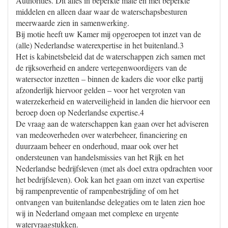
Authorities. Dit alles in beperkte mate en met beperkte
middelen en alleen daar waar de waterschapsbesturen
meerwaarde zien in samenwerking.
Bij motie heeft uw Kamer mij opgeroepen tot inzet van de
(alle) Nederlandse waterexpertise in het buitenland.3
Het is kabinetsbeleid dat de waterschappen zich samen met
de rijksoverheid en andere vertegenwoordigers van de
watersector inzetten – binnen de kaders die voor elke partij
afzonderlijk hiervoor gelden – voor het vergroten van
waterzekerheid en waterveiligheid in landen die hiervoor een
beroep doen op Nederlandse expertise.4
De vraag aan de waterschappen kan gaan over het adviseren
van medeoverheden over waterbeheer, financiering en
duurzaam beheer en onderhoud, maar ook over het
ondersteunen van handelsmissies van het Rijk en het
Nederlandse bedrijfsleven (met als doel extra opdrachten voor
het bedrijfsleven). Ook kan het gaan om inzet van expertise
bij rampenpreventie of rampenbestrijding of om het
ontvangen van buitenlandse delegaties om te laten zien hoe
wij in Nederland omgaan met complexe en urgente
watervraagstukken.