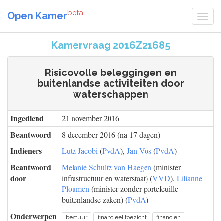
beta
Open Kamer
Kamervraag 2016Z21685
Risicovolle beleggingen en
buitenlandse activiteiten door
waterschappen
Ingediend
21 november 2016
Beantwoord
8 december 2016 (na 17 dagen)
Indieners
Lutz Jacobi
(
PvdA
),
Jan Vos
(
PvdA
)
Beantwoord
Melanie Schultz van Haegen
(minister
door
infrastructuur en waterstaat) (
VVD
),
Lilianne
Ploumen
(minister zonder portefeuille
buitenlandse zaken) (
PvdA
)
Onderwerpen
bestuur
financieel toezicht
financiën