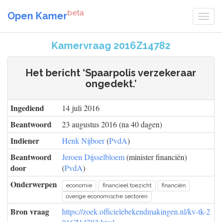
beta
Open Kamer
Kamervraag 2016Z14782
Het bericht ‘Spaarpolis verzekeraar
ongedekt.’
Ingediend
14 juli 2016
Beantwoord
23 augustus 2016 (na 40 dagen)
Indiener
Henk Nijboer
(
PvdA
)
Beantwoord
Jeroen Dijsselbloem
(minister financiën)
door
(
PvdA
)
Onderwerpen
economie
financieel toezicht
financiën
overige economische sectoren
Bron vraag
https://zoek.officielebekendmakingen.nl/kv-tk-2