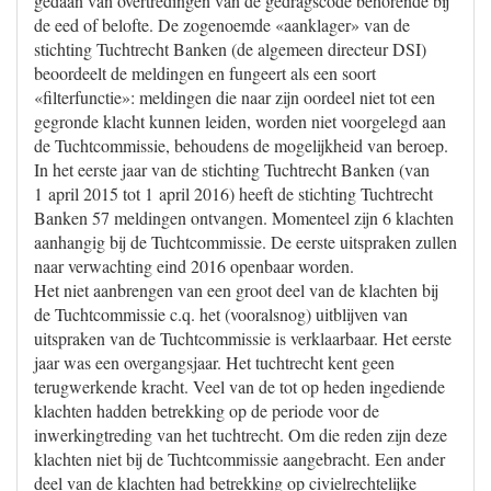
gedaan van overtredingen van de gedragscode behorende bij
de eed of belofte. De zogenoemde «aanklager» van de
stichting Tuchtrecht Banken (de algemeen directeur DSI)
beoordeelt de meldingen en fungeert als een soort
«filterfunctie»: meldingen die naar zijn oordeel niet tot een
gegronde klacht kunnen leiden, worden niet voorgelegd aan
de Tuchtcommissie, behoudens de mogelijkheid van beroep.
In het eerste jaar van de stichting Tuchtrecht Banken (van
1 april 2015 tot 1 april 2016) heeft de stichting Tuchtrecht
Banken 57 meldingen ontvangen. Momenteel zijn 6 klachten
aanhangig bij de Tuchtcommissie. De eerste uitspraken zullen
naar verwachting eind 2016 openbaar worden.
Het niet aanbrengen van een groot deel van de klachten bij
de Tuchtcommissie c.q. het (vooralsnog) uitblijven van
uitspraken van de Tuchtcommissie is verklaarbaar. Het eerste
jaar was een overgangsjaar. Het tuchtrecht kent geen
terugwerkende kracht. Veel van de tot op heden ingediende
klachten hadden betrekking op de periode voor de
inwerkingtreding van het tuchtrecht. Om die reden zijn deze
klachten niet bij de Tuchtcommissie aangebracht. Een ander
deel van de klachten had betrekking op civielrechtelijke