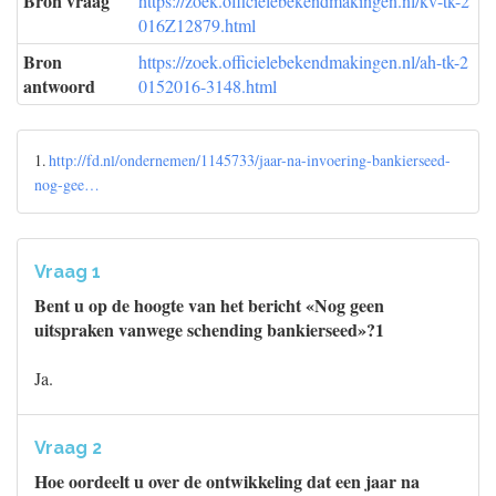
Bron vraag
https://zoek.officielebekendmakingen.nl/kv-tk-2
016Z12879.html
Bron
https://zoek.officielebekendmakingen.nl/ah-tk-2
antwoord
0152016-3148.html
1.
http://fd.nl/ondernemen/1145733/jaar-na-invoering-bankierseed-
nog-gee…
Vraag 1
Bent u op de hoogte van het bericht «Nog geen
uitspraken vanwege schending bankierseed»?1
Ja.
Vraag 2
Hoe oordeelt u over de ontwikkeling dat een jaar na