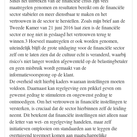
Sinds het uitbreken van de financiële crisis zijn veel
maatregelen genomen en resultaten bereikt om de financiële
sector stabieler en meer dienstbaar te maken en het
vertrouwen in de sector te herstellen. Zoals mijn brief aan de
Tweede Kamer van 21 juni 2016 laat zien is de financiële
sector er nog niet in geslaagd het vertrouwen terug te
winnen.3 Hoeveel maatregelen er ook worden genomen,
uiteindelijk blijft de grote uitdaging voor de financiële sector
zelf om te laten zien dat de cultuur echt is veranderd, waarbij
risico’s niet langer worden afgewenteld op de belastingbetaler
en geen misbruik wordt gemaakt van de
informatievoorsprong op de klant.
De overheid stelt hierbij kaders waaraan instellingen moeten
voldoen. Daarnaast kan regelgeving een prikkel geven om
gewenst gedrag te stimuleren en ongewenst gedrag te
ontmoedigen. Om het vertrouwen in financiële instellingen te
versterken, is cruciaal dat de sector hierbinnen zelf de leiding
neemt. Dit betekent dat financiële instellingen niet alleen naar
de letter van wet- en regelgeving handelen, maar zelf
initiatieven ontplooien om standaarden aan te leggen die
overtuigend tegemoet komen aan maatschappelijke