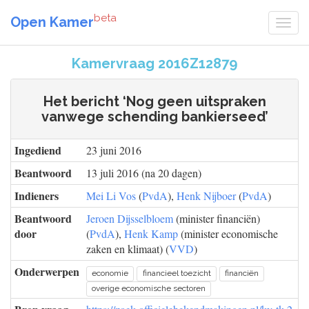
beta
Open Kamer
Kamervraag 2016Z12879
Het bericht ‘Nog geen uitspraken
vanwege schending bankierseed’
Ingediend
23 juni 2016
Beantwoord
13 juli 2016 (na 20 dagen)
Indieners
Mei Li Vos
(
PvdA
),
Henk Nijboer
(
PvdA
)
Beantwoord
Jeroen Dijsselbloem
(minister financiën)
door
(
PvdA
),
Henk Kamp
(minister economische
zaken en klimaat) (
VVD
)
Onderwerpen
economie
financieel toezicht
financiën
overige economische sectoren