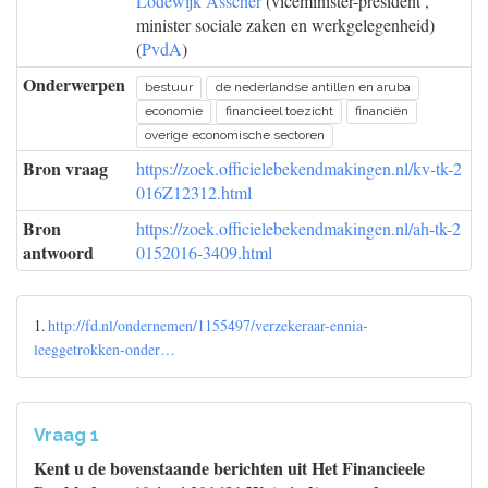
Lodewijk Asscher
(viceminister-president ,
minister sociale zaken en werkgelegenheid)
(
PvdA
)
Onderwerpen
bestuur
de nederlandse antillen en aruba
economie
financieel toezicht
financiën
overige economische sectoren
Bron vraag
https://zoek.officielebekendmakingen.nl/kv-tk-2
016Z12312.html
Bron
https://zoek.officielebekendmakingen.nl/ah-tk-2
antwoord
0152016-3409.html
1.
http://fd.nl/ondernemen/1155497/verzekeraar-ennia-
leeggetrokken-onder…
Vraag 1
Kent u de bovenstaande berichten uit Het Financieele