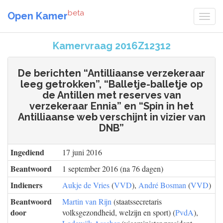
beta
Open Kamer
Kamervraag 2016Z12312
De berichten “Antilliaanse verzekeraar
leeg getrokken”, “Balletje-balletje op
de Antillen met reserves van
verzekeraar Ennia” en “Spin in het
Antilliaanse web verschijnt in vizier van
DNB”
Ingediend
17 juni 2016
Beantwoord
1 september 2016 (na 76 dagen)
Indieners
Aukje de Vries
(
VVD
),
André Bosman
(
VVD
)
Beantwoord
Martin van Rijn
(staatssecretaris
door
volksgezondheid, welzijn en sport) (
PvdA
),