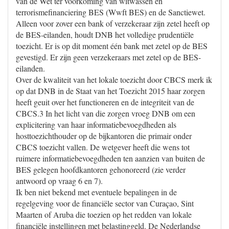
van de Wet ter voorkoming van witwassen en
terrorismefinanciering BES (Wwft BES) en de Sanctiewet.
Alleen voor zover een bank of verzekeraar zijn zetel heeft op
de BES-eilanden, houdt DNB het volledige prudentiële
toezicht. Er is op dit moment één bank met zetel op de BES
gevestigd. Er zijn geen verzekeraars met zetel op de BES-
eilanden.
Over de kwaliteit van het lokale toezicht door CBCS merk ik
op dat DNB in de Staat van het Toezicht 2015 haar zorgen
heeft geuit over het functioneren en de integriteit van de
CBCS.3 In het licht van die zorgen vroeg DNB om een
explicitering van haar informatiebevoegdheden als
hosttoezichthouder op de bijkantoren die primair onder
CBCS toezicht vallen. De wetgever heeft die wens tot
ruimere informatiebevoegdheden ten aanzien van buiten de
BES gelegen hoofdkantoren gehonoreerd (zie verder
antwoord op vraag 6 en 7).
Ik ben niet bekend met eventuele bepalingen in de
regelgeving voor de financiële sector van Curaçao, Sint
Maarten of Aruba die toezien op het redden van lokale
financiële instellingen met belastinggeld. De Nederlandse