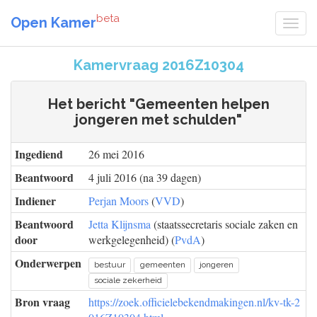
beta
Open Kamer
Kamervraag 2016Z10304
Het bericht "Gemeenten helpen
jongeren met schulden"
Ingediend
26 mei 2016
Beantwoord
4 juli 2016 (na 39 dagen)
Indiener
Perjan Moors
(
VVD
)
Beantwoord
Jetta Klijnsma
(staatssecretaris sociale zaken en
door
werkgelegenheid) (
PvdA
)
Onderwerpen
bestuur
gemeenten
jongeren
sociale zekerheid
Bron vraag
https://zoek.officielebekendmakingen.nl/kv-tk-2