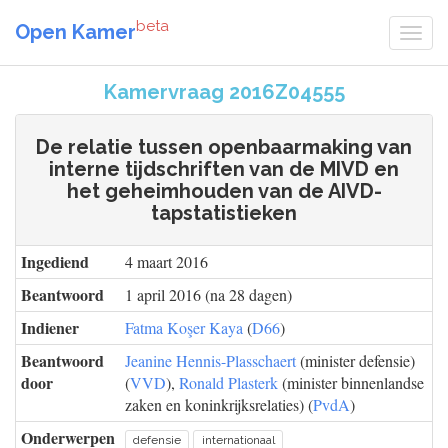
beta
Open Kamer
Kamervraag 2016Z04555
De relatie tussen openbaarmaking van
interne tijdschriften van de MIVD en
het geheimhouden van de AIVD-
tapstatistieken
Ingediend
4 maart 2016
Beantwoord
1 april 2016 (na 28 dagen)
Indiener
Fatma Koşer Kaya
(
D66
)
Beantwoord
Jeanine Hennis-Plasschaert
(minister defensie)
door
(
VVD
),
Ronald Plasterk
(minister binnenlandse
zaken en koninkrijksrelaties) (
PvdA
)
Onderwerpen
defensie
internationaal