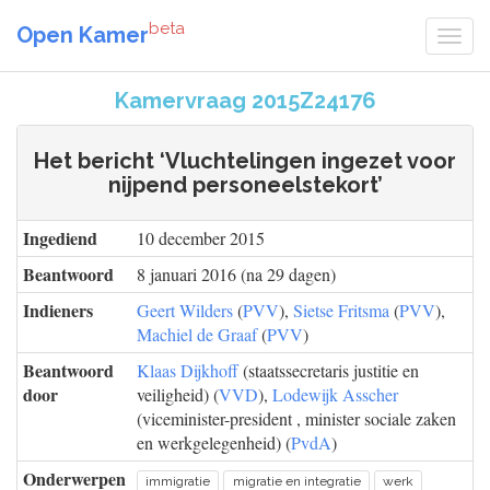
beta
Open Kamer
Kamervraag 2015Z24176
Het bericht ‘Vluchtelingen ingezet voor
nijpend personeelstekort’
Ingediend
10 december 2015
Beantwoord
8 januari 2016 (na 29 dagen)
Indieners
Geert Wilders
(
PVV
),
Sietse Fritsma
(
PVV
),
Machiel de Graaf
(
PVV
)
Beantwoord
Klaas Dijkhoff
(staatssecretaris justitie en
door
veiligheid) (
VVD
),
Lodewijk Asscher
(viceminister-president , minister sociale zaken
en werkgelegenheid) (
PvdA
)
Onderwerpen
immigratie
migratie en integratie
werk