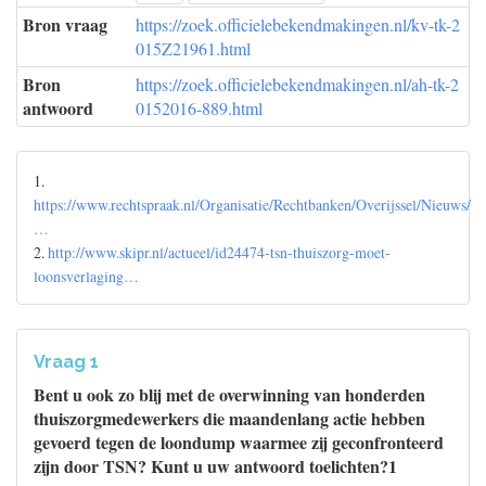
Bron vraag
https://zoek.officielebekendmakingen.nl/kv-tk-2
015Z21961.html
Bron
https://zoek.officielebekendmakingen.nl/ah-tk-2
antwoord
0152016-889.html
1.
https://www.rechtspraak.nl/Organisatie/Rechtbanken/Overijssel/Nieuws/
…
2.
http://www.skipr.nl/actueel/id24474-tsn-thuiszorg-moet-
loonsverlaging…
Vraag 1
Bent u ook zo blij met de overwinning van honderden
thuiszorgmedewerkers die maandenlang actie hebben
gevoerd tegen de loondump waarmee zij geconfronteerd
zijn door TSN? Kunt u uw antwoord toelichten?1