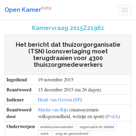
beta
Open Kamer
Kamervraag 2015Z21961
Het bericht dat thuizorgorganisatie
(TSN) loonsverlaging moet
terugdraaien voor 4300
thuiszorgmedewerkers
Ingediend
19 november 2015
Beantwoord
15 december 2015 (na 26 dagen)
Indiener
Henk van Gerven
(
SP
)
Beantwoord
Martin van Rijn
(staatssecretaris
door
volksgezondheid, welzijn en sport) (
PvdA
)
Onderwerpen
arbeidsvoorwaarden
organisatie en beleid
werk
zorg en gezondheid