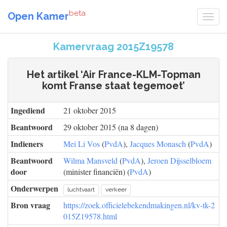
beta
Open Kamer
Kamervraag 2015Z19578
Het artikel ‘Air France-KLM-Topman
komt Franse staat tegemoet’
Ingediend
21 oktober 2015
Beantwoord
29 oktober 2015 (na 8 dagen)
Indieners
Mei Li Vos
(
PvdA
),
Jacques Monasch
(
PvdA
)
Beantwoord
Wilma Mansveld
(
PvdA
),
Jeroen Dijsselbloem
door
(minister financiën) (
PvdA
)
Onderwerpen
luchtvaart
verkeer
Bron vraag
https://zoek.officielebekendmakingen.nl/kv-tk-2
015Z19578.html