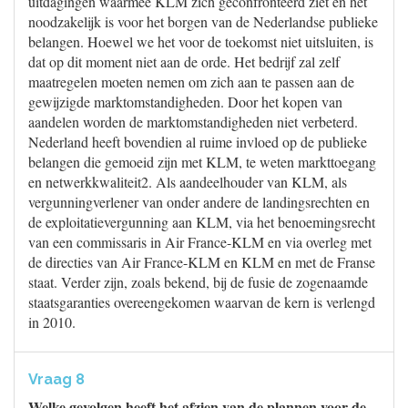
uitdagingen waarmee KLM zich geconfronteerd ziet en het
noodzakelijk is voor het borgen van de Nederlandse publieke
belangen. Hoewel we het voor de toekomst niet uitsluiten, is
dat op dit moment niet aan de orde. Het bedrijf zal zelf
maatregelen moeten nemen om zich aan te passen aan de
gewijzigde marktomstandigheden. Door het kopen van
aandelen worden de marktomstandigheden niet verbeterd.
Nederland heeft bovendien al ruime invloed op de publieke
belangen die gemoeid zijn met KLM, te weten markttoegang
en netwerkkwaliteit2. Als aandeelhouder van KLM, als
vergunningverlener van onder andere de landingsrechten en
de exploitatievergunning aan KLM, via het benoemingsrecht
van een commissaris in Air France-KLM en via overleg met
de directies van Air France-KLM en KLM en met de Franse
staat. Verder zijn, zoals bekend, bij de fusie de zogenaamde
staatsgaranties overeengekomen waarvan de kern is verlengd
in 2010.
Vraag 8
Welke gevolgen heeft het afzien van de plannen voor de