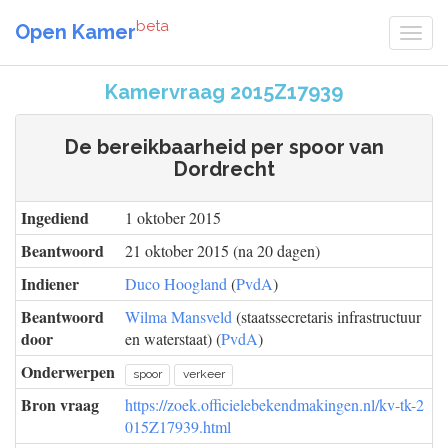
beta
Open Kamer
Kamervraag 2015Z17939
De bereikbaarheid per spoor van
Dordrecht
Ingediend
1 oktober 2015
Beantwoord
21 oktober 2015 (na 20 dagen)
Indiener
Duco Hoogland
(
PvdA
)
Beantwoord
Wilma Mansveld
(staatssecretaris infrastructuur
door
en waterstaat) (
PvdA
)
Onderwerpen
spoor
verkeer
Bron vraag
https://zoek.officielebekendmakingen.nl/kv-tk-2
015Z17939.html