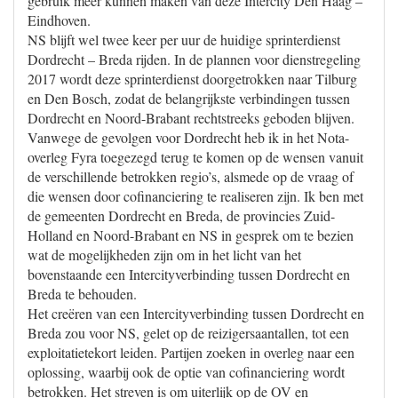
gebruik meer kunnen maken van deze Intercity Den Haag –
Eindhoven.
NS blijft wel twee keer per uur de huidige sprinterdienst
Dordrecht – Breda rijden. In de plannen voor dienstregeling
2017 wordt deze sprinterdienst doorgetrokken naar Tilburg
en Den Bosch, zodat de belangrijkste verbindingen tussen
Dordrecht en Noord-Brabant rechtstreeks geboden blijven.
Vanwege de gevolgen voor Dordrecht heb ik in het Nota-
overleg Fyra toegezegd terug te komen op de wensen vanuit
de verschillende betrokken regio’s, alsmede op de vraag of
die wensen door cofinanciering te realiseren zijn. Ik ben met
de gemeenten Dordrecht en Breda, de provincies Zuid-
Holland en Noord-Brabant en NS in gesprek om te bezien
wat de mogelijkheden zijn om in het licht van het
bovenstaande een Intercityverbinding tussen Dordrecht en
Breda te behouden.
Het creëren van een Intercityverbinding tussen Dordrecht en
Breda zou voor NS, gelet op de reizigersaantallen, tot een
exploitatietekort leiden. Partijen zoeken in overleg naar een
oplossing, waarbij ook de optie van cofinanciering wordt
betrokken. Het streven is om uiterlijk op de OV en