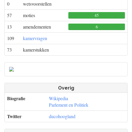
0
wetsvoorstellen
57
moties
45
0
0
13
amendementen
6
0
0
109
kamervragen
73
kamerstukken
Overig
Biografie
Wikipedia
Parlement en Politiek
Twitter
ducohoogland