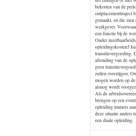
bekorten van de peri
outplacementtraject bi
gemaakt, en die zien
werkgever. Voorwaard
een functie bij de wer
Onder inzetbaarheids
opleidingskosten5 ku
transitievergoeding.
afronding van de ople
geen transitievergoed
zullen overstijgen. O
mogen worden op de t
alsnog wordt voorgez
Als de arbeidsovereen
brengen op een eventu
opleiding immers aan
deze situatie anders
een duale opleiding.