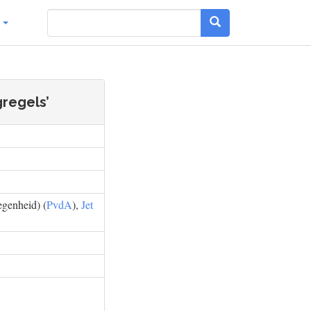
g
gregels’
egenheid) (
PvdA
),
Jet