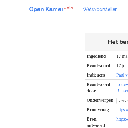
beta
Open Kamer
Wetsvoorstellen
Het ber
Ingediend
17 ma
Beantwoord
17 jun
Indieners
Paul 
Beantwoord
Lodew
door
Busse
Onderwerpen
onder
Bron vraag
https:
Bron
https:
antwoord