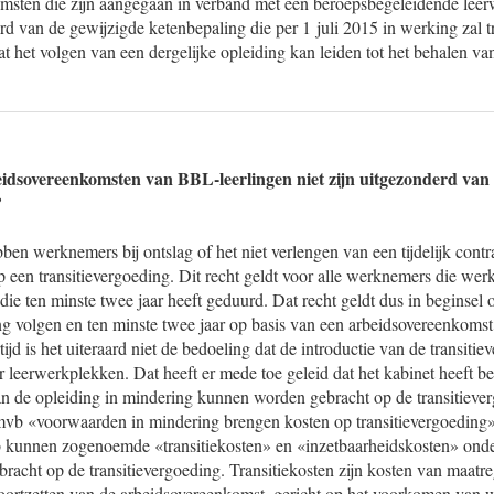
msten die zijn aangegaan in verband met een beroepsbegeleidende lee
rd van de gewijzigde ketenbepaling die per 1 juli 2015 in werking zal 
at het volgen van een dergelijke opleiding kan leiden tot het behalen va
eidsovereenkomsten van BBL-leerlingen niet zijn uitgezonderd van
?
ben werknemers bij ontslag of het niet verlengen van een tijdelijk contra
 een transitievergoeding. Dit recht geldt voor alle werknemers die wer
die ten minste twee jaar heeft geduurd. Dat recht geldt dus in beginse
 volgen en ten minste twee jaar op basis van een arbeidsovereenkomst i
ijd is het uiteraard niet de bedoeling dat de introductie van de transitiev
leerwerkplekken. Dat heeft er mede toe geleid dat het kabinet heeft be
an de opleiding in mindering kunnen worden gebracht op de transitieve
amvb «voorwaarden in mindering brengen kosten op transitievergoeding
 kunnen zogenoemde «transitiekosten» en «inzetbaarheidskosten» ond
acht op de transitievergoeding. Transitiekosten zijn kosten van maatr
voortzetten van de arbeidsovereenkomst, gericht op het voorkomen van 