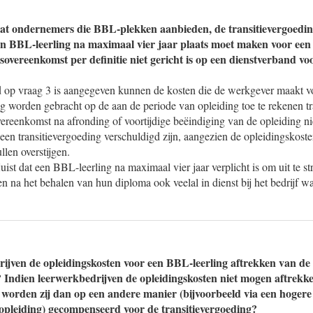
dat ondernemers die BBL-plekken aanbieden, de transitievergoedi
n BBL-leerling na maximaal vier jaar plaats moet maken voor een 
overeenkomst per definitie niet gericht is op een dienstverband vo
d op vraag 3 is aangegeven kunnen de kosten die de werkgever maakt 
g worden gebracht op de aan de periode van opleiding toe te rekenen tr
reenkomst na afronding of voortijdige beëindiging van de opleiding ni
geen transitievergoeding verschuldigd zijn, aangezien de opleidingskost
llen overstijgen.
 juist dat een BBL-leerling na maximaal vier jaar verplicht is om uit te
n na het behalen van hun diploma ook veelal in dienst bij het bedrijf wa
jven de opleidingskosten voor een BBL-leerling aftrekken van de
? Indien leerwerkbedrijven de opleidingskosten niet mogen aftrekk
, worden zij dan op een andere manier (bijvoorbeeld via een hoger
opleiding) gecompenseerd voor de transitievergoeding?