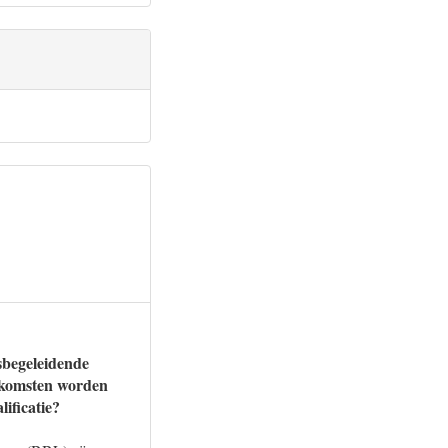
sbegeleidende
enkomsten worden
lificatie?