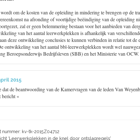
 wordt om de kosten van de opleiding in mindering te brengen op de tra
reenkomst na afronding of voortijdige beëindiging van de opleiding nie
ortgezet, zal er geen belemmering bestaan voor het aanbieden van derg
kkeling van het aantal leerwerkplekken is afhankelijk van verschillende
n deze ontwikkeling conclusies te kunnen verbinden in relatie tot de 
 De ontwikkeling van het aantal bbl-leerwerkplekken wordt wel nauwgez
ng Beroepsonderwijs Bedrijfsleven (SBB) en het Ministerie van OCW.
pril 2015
ede dat de beantwoording van de Kamervragen van de leden Van Weye
 bericht «
 nummer: kv-tk-2015Z04712
ericht ‘Leerwerkplekken in de knel door ontslagregels’