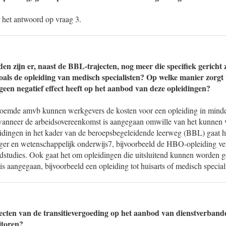
het antwoord op vraag 3.
n zijn er, naast de BBL-trajecten, nog meer die specifiek gericht z
zoals de opleiding van medisch specialisten? Op welke manier zorgt 
geen negatief effect heeft op het aanbod van deze opleidingen?
oemde amvb kunnen werkgevers de kosten voor een opleiding in minde
 wanneer de arbeidsovereenkomst is aangegaan omwille van het kunnen 
eidingen in het kader van de beroepsbegeleidende leerweg (BBL) gaat 
oger en wetenschappelijk onderwijs7, bijvoorbeeld de HBO-opleiding v
studies. Ook gaat het om opleidingen die uitsluitend kunnen worden g
s aangegaan, bijvoorbeeld een opleiding tot huisarts of medisch speciali
fecten van de transitievergoeding op het aanbod van dienstverbande
itoren?