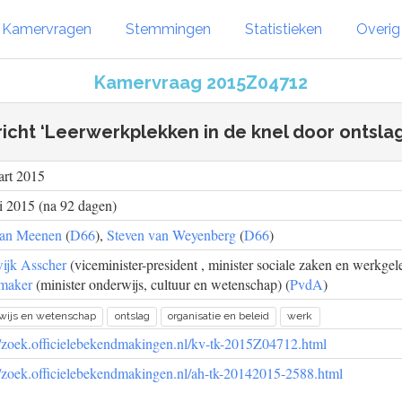
Kamervragen
Stemmingen
Statistieken
Overi
Kamervraag 2015Z04712
icht ‘Leerwerkplekken in de knel door ontsla
art 2015
i 2015 (na 92 dagen)
van Meenen
(
D66
),
Steven van Weyenberg
(
D66
)
ijk Asscher
(viceminister-president , minister sociale zaken en werkgel
maker
(minister onderwijs, cultuur en wetenschap) (
PvdA
)
wijs en wetenschap
ontslag
organisatie en beleid
werk
//zoek.officielebekendmakingen.nl/kv-tk-2015Z04712.html
//zoek.officielebekendmakingen.nl/ah-tk-20142015-2588.html