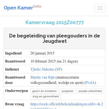
beta
Open Kamer
Kamervraag 2015Z00777
De begeleiding van pleegouders in de
Jeugdwet
Ingediend
20 januari 2015
Beantwoord
10 februari 2015 (na 21 dagen)
Indiener
Tjitske Siderius
(
SP
)
Beantwoord
Martin van Rijn
(staatssecretaris
door
volksgezondheid, welzijn en sport) (
PvdA
)
Onderwerpen
gezin en kinderen
jongeren
sociale zekerheid
zorg en gezondheid
Bron vraag
https://zoek.officielebekendmakingen.nl/kv-tk-2