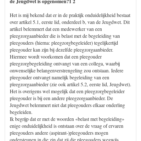
de Jeugdwet is opgenomen?1 2
Het is mij bekend dat er in de praktijk onduidelijkheid bestaat
over artikel 5.1, eerste lid, onderdeel b, van de Jeugdwet. Dit
artikel belemmert dat een medewerker van een
pleegzorgaanbieder die is belast met de begeleiding van
pleegouders (hierna: pleegzorgbegeleider) tegelijkertijd
pleegouder kan zijn bij dezelfde pleegzorgaanbieder.
Hiermee wordt voorkomen dat een pleegouder
pleegzorgbegeleiding ontvangt van een collega, waarbij
onwenselijke belangenverstrengeling zou ontstaan. Iedere
pleegouder ontvangt namelijk begeleiding van een
pleegzorgaanbieder (zie ook artikel 5.2, eerste lid, Jeugdwet).
Het is overigens wel mogelijk dat een pleegzorgbegeleider
pleegouder is bij een andere pleegzorgaanbieder. De
Jeugdwet belemmert niet dat pleegouders elkaar onderling
begeleiden.
Ik begrijp dat er met de woorden «belast met begeleiding»
enige onduidelijkheid is ontstaan over de vraag of ervaren
pleegouders andere (aspirant-)pleegouders mogen
ondersteunen in die zin dat zij die pleegouders wegwijs