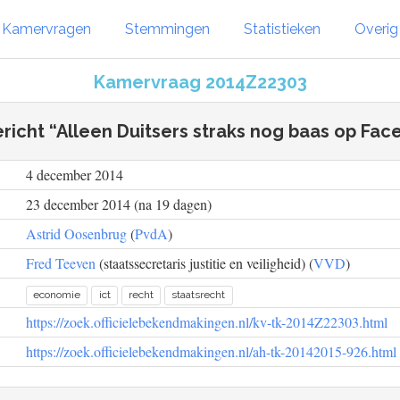
Kamervragen
Stemmingen
Statistieken
Overi
Kamervraag 2014Z22303
richt “Alleen Duitsers straks nog baas op Fa
4 december 2014
23 december 2014 (na 19 dagen)
Astrid Oosenbrug
(
PvdA
)
Fred Teeven
(staatssecretaris justitie en veiligheid) (
VVD
)
economie
ict
recht
staatsrecht
https://zoek.officielebekendmakingen.nl/kv-tk-2014Z22303.html
https://zoek.officielebekendmakingen.nl/ah-tk-20142015-926.html