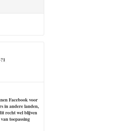
»?1
eanen Facebook voor
rs in andere landen,
t recht wel blijven
 van toepassing