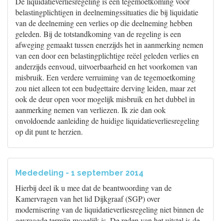
De liquidatieverliesregeling is een tegemoetkoming voor
belastingplichtigen in deelnemingssituaties die bij liquidatie
van de deelneming een verlies op die deelneming hebben
geleden. Bij de totstandkoming van de regeling is een
afweging gemaakt tussen enerzijds het in aanmerking nemen
van een door een belastingplichtige reëel geleden verlies en
anderzijds eenvoud, uitvoerbaarheid en het voorkomen van
misbruik. Een verdere verruiming van de tegemoetkoming
zou niet alleen tot een budgettaire derving leiden, maar zet
ook de deur open voor mogelijk misbruik en het dubbel in
aanmerking nemen van verliezen. Ik zie dan ook
onvoldoende aanleiding de huidige liquidatieverliesregeling
op dit punt te herzien.
Mededeling - 1 september 2014
Hierbij deel ik u mee dat de beantwoording van de
Kamervragen van het lid Dijkgraaf (SGP) over
modernisering van de liquidatieverliesregeling niet binnen de
gevraagde termijn mogelijk is. De reden van het uitstel is de