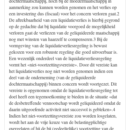
dochtermaatschappij, noch bij de moedermaatschappij in
aanmerking zou kunnen worden genomen en het verlies op
een investering dus (fiscaal) voor het concern verloren gaat.2
De aftrekbaarheid van een liquidatieverlies is hierbij gegrond
op de gedachte dat bij liquidatie voorgoed de mogelijkheid
verloren gaat de verliezen van de geliquideerde maatschappij
nog met winsten van haarzelf te compenseren.3 Bij de
vormgeving van de liquidatieverliesregeling is bewust
gekozen voor een robuuste regeling die goed uitvoerbaar is.
Een wezenlijk onderdeel van de liquidatieverliesregeling
vormt het «niet-voortzettingsvereiste». Door dit vereiste kan
het liquidatieverlies nog niet worden genomen indien een
deel van de onderneming (van de geliquideerde
dochtermaatschappij) binnen concern wordt voortgezet. Dit
vereiste is opgenomen omdat de liquidatieverliesregeling tot
doel heeft een tegemoetkoming te bieden in de situatie «dat
de desbetreffende vennootschap wordt geliquideerd omdat de
daarin uitgeoefende activiteit niet succesvol is gebleken».4
Indien het niet-voortzettingsvereiste zou worden losgelaten,
wordt het aan de vrije keuze van de belastingplichtige
overgelaten of hij de bij (gedeeltelijke) voortzetting van de