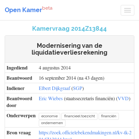
beta
Open Kamer
Kamervraag 2014Z13844
Modernisering van de
liquidatieverliesrekening
Ingediend
4 augustus 2014
Beantwoord
16 september 2014 (na 43 dagen)
Indiener
Elbert Dijkgraaf
(
SGP
)
Beantwoord
Eric Wiebes
(staatssecretaris financiën) (
VVD
)
door
Onderwerpen
economie
financieel toezicht
financiën
ondernemen
Bron vraag
https://zoek.officielebekendmakingen.nl/kv-tk-2