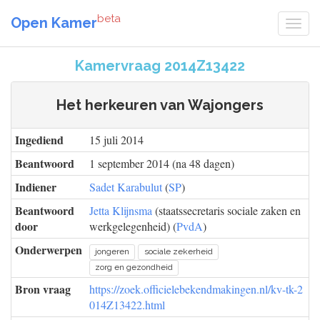
beta
Open Kamer
Kamervraag 2014Z13422
Het herkeuren van Wajongers
Ingediend
15 juli 2014
Beantwoord
1 september 2014 (na 48 dagen)
Indiener
Sadet Karabulut
(
SP
)
Beantwoord
Jetta Klijnsma
(staatssecretaris sociale zaken en
door
werkgelegenheid) (
PvdA
)
Onderwerpen
jongeren
sociale zekerheid
zorg en gezondheid
Bron vraag
https://zoek.officielebekendmakingen.nl/kv-tk-2
014Z13422.html