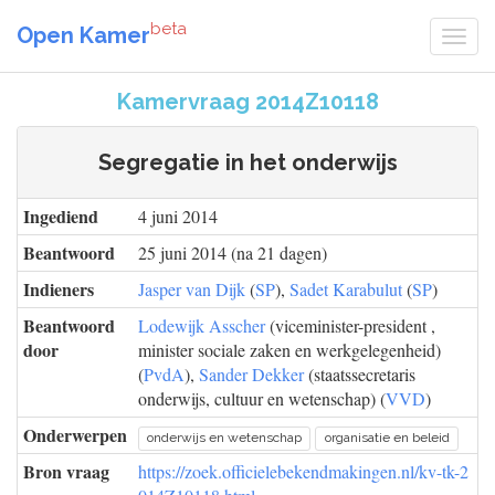
beta
Open Kamer
Kamervraag 2014Z10118
Segregatie in het onderwijs
Ingediend
4 juni 2014
Beantwoord
25 juni 2014 (na 21 dagen)
Indieners
Jasper van Dijk
(
SP
),
Sadet Karabulut
(
SP
)
Beantwoord
Lodewijk Asscher
(viceminister-president ,
door
minister sociale zaken en werkgelegenheid)
(
PvdA
),
Sander Dekker
(staatssecretaris
onderwijs, cultuur en wetenschap) (
VVD
)
Onderwerpen
onderwijs en wetenschap
organisatie en beleid
Bron vraag
https://zoek.officielebekendmakingen.nl/kv-tk-2