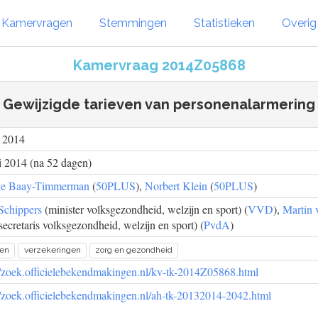
Kamervragen
Stemmingen
Statistieken
Overi
Kamervraag 2014Z05868
Gewijzigde tarieven van personenalarmering
l 2014
 2014 (na 52 dagen)
ne Baay-Timmerman
(
50PLUS
),
Norbert Klein
(
50PLUS
)
Schippers
(minister volksgezondheid, welzijn en sport) (
VVD
),
Martin 
ssecretaris volksgezondheid, welzijn en sport) (
PvdA
)
ren
verzekeringen
zorg en gezondheid
//zoek.officielebekendmakingen.nl/kv-tk-2014Z05868.html
//zoek.officielebekendmakingen.nl/ah-tk-20132014-2042.html