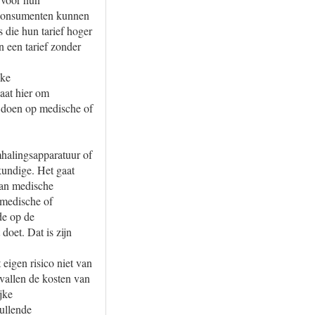
 Consumenten kunnen
 die hun tarief hoger
n een tarief zonder
jke
aat hier om
n doen op medische of
mhalingsapparatuur of
kundige. Het gaat
van medische
 medische of
de op de
doet. Dat is zijn
 eigen risico niet van
vallen de kosten van
jke
ullende