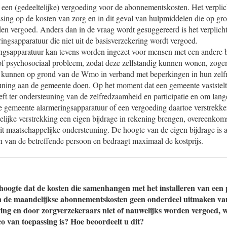
een (gedeeltelijke) vergoeding voor de abonnementskosten. Het verplicht
ssing op de kosten van zorg en in dit geval van hulpmiddelen die op gr
n vergoed. Anders dan in de vraag wordt gesuggereerd is het verplicht 
ingsapparatuur die niet uit de basisverzekering wordt vergoed.
ingsapparatuur kan tevens worden ingezet voor mensen met een andere 
of psychosociaal probleem, zodat deze zelfstandig kunnen wonen, zog
 kunnen op grond van de Wmo in verband met beperkingen in hun zel
ning aan de gemeente doen. Op het moment dat een gemeente vaststelt
ft ter ondersteuning van de zelfredzaamheid en participatie en om lange
gemeente alarmeringsapparatuur of een vergoeding daartoe verstrekk
elijke verstrekking een eigen bijdrage in rekening brengen, overeenkoms
it maatschappelijke ondersteuning. De hoogte van de eigen bijdrage is a
van de betreffende persoon en bedraagt maximaal de kostprijs.
hoogte dat de kosten die samenhangen met het installeren van ee
 en de maandelijkse abonnementskosten geen onderdeel uitmaken va
ing en door zorgverzekeraars niet of nauwelijks worden vergoed, w
ico van toepassing is? Hoe beoordeelt u dit?