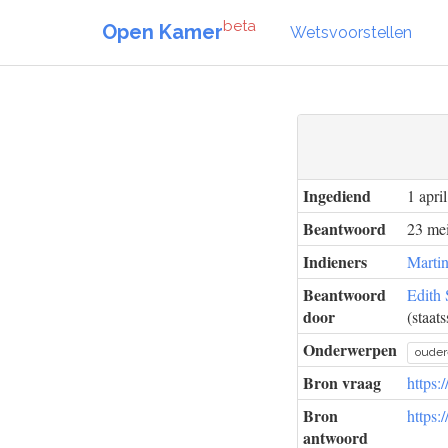
beta
Open Kamer
Wetsvoorstellen
Ingediend
1 apri
Beantwoord
23 mei
Indieners
Marti
Beantwoord
Edith 
door
(staat
Onderwerpen
oude
Bron vraag
https:
Bron
https:
antwoord