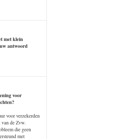
t met klein
u uw antwoord
iening voor
ichten?
uur voor verzekerden
et van de Zvw.
obleem die geen
ersteund met