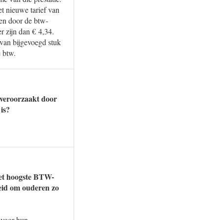
t nieuwe tarief van
den door de btw-
r zijn dan € 4,34.
 van bijgevoegd stuk
e btw.
 veroorzaakt door
is?
het hoogste BTW-
leid om ouderen zo
f voor hun