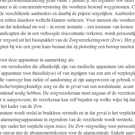
armee is de concurrentieverstoring die voorheen bestond weggenomen.
e verschillende aanbieders en daarbij de prijzen vergelijken. Aanbieders
en zullen daardoor wellicht klanten verliezen. Voor mensen die voorhee
nt dat inderdaad nu wel – in eerste instantie – een toename van kosten.
ndicapten die in een verhoogde risicosituatie verkeren, wordt persoonli
r vergoed uit het basispakket van de Zorgverzekeringswet (Zvw). Het g
pten bij wie een grote kans bestaat dat zij plotseling een beroep moete
or deze apparatuur in aanmerking als:
d om verzekerden die afhankelijk zijn van medische apparatuur (als ade
 apparatuur voor thuisdialyse) of van ingrijpen van een arts of verpleeg
die vanwege hun ziekte of aandoening al zijn aangewezen op gebruik 
ische/verpleegkundige zorg en die in geval van een noodsituatie, acuut
buitenaf nodig hebben. De zorgverzekeraar moet nagaan of de verzeker
 is aangewezen; de verzekeraar kan zelf bepalen op welke wijze hij dat 
 het kader van de Zvw.
tuur wordt veelal in bruikleen verstrekt en in dat geval is het verplicht
 alarmeringsapparatuur in eigendom van de verzekerde wordt verstrekt, 
cipe onder het verplicht eigen risico. De Zvw-vergoeding voor persoonli
r omvat niet de abonnementskosten voor de alarmcentrale. Enkele aanv