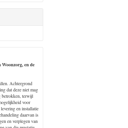
en Woonzorg, en de
allen. Achtergrond
ing dat deze niet mag
 betrokken, terwijl
mogelijkheid voor
evering en installatie
behandeling daarvan is
rgen en verplegen van
me van die prestatie.