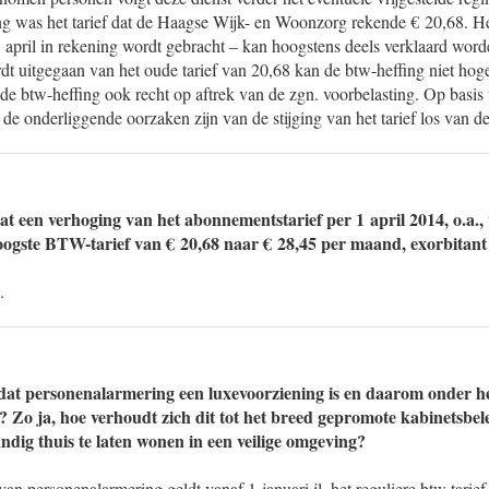
ing was het tarief dat de Haagse Wijk- en Woonzorg rekende € 20,68. He
 april in rekening wordt gebracht – kan hoogstens deels verklaard wor
t uitgegaan van het oude tarief van 20,68 kan de btw-heffing niet hoge
 de btw-heffing ook recht op aftrek van de zgn. voorbelasting. Op basis
t de onderliggende oorzaken zijn van de stijging van het tarief los van d
at een verhoging van het abonnementstarief per 1 april 2014, o.a.,
oogste BTW-tarief van € 20,68 naar € 28,45 per maand, exorbitant 
.
dat personenalarmering een luxevoorziening is en daarom onder 
en? Zo ja, hoe verhoudt zich dit tot het breed gepromote kabinetsbe
andig thuis te laten wonen in een veilige omgeving?
van personenalarmering geldt vanaf 1 januari jl. het reguliere btw tarie