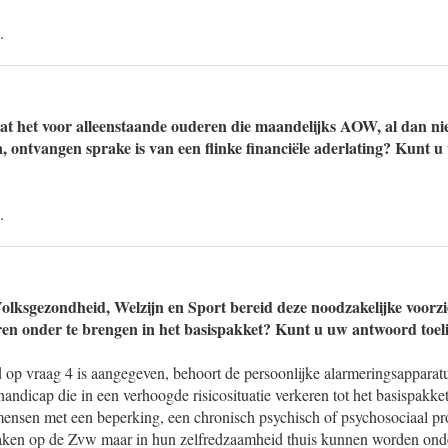
.
at het voor alleenstaande ouderen die maandelijks AOW, al dan nie
, ontvangen sprake is van een flinke financiële aderlating? Kunt 
.
Volksgezondheid, Welzijn en Sport bereid deze noodzakelijke voorz
en onder te brengen in het basispakket? Kunt u uw antwoord toel
d op vraag 4 is aangegeven, behoort de persoonlijke alarmeringsapparat
handicap die in een verhoogde risicosituatie verkeren tot het basispakk
nsen met een beperking, een chronisch psychisch of psychosociaal pr
ken op de Zvw maar in hun zelfredzaamheid thuis kunnen worden ond