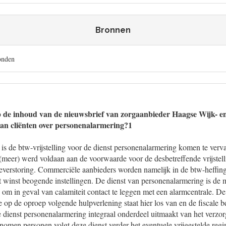
Bronnen
onden
op de inhoud van de nieuwsbrief van zorgaanbieder Haagse Wijk- 
aan cliënten over personenalarmering?1
is de btw-vrijstelling voor de dienst personenalarmering komen te verv
(meer) werd voldaan aan de voorwaarde voor de desbetreffende vrijstell
ieverstoring. Commerciële aanbieders worden namelijk in de btw-heffing
et winst beogende instellingen. De dienst van personenalarmering is de 
om in geval van calamiteit contact te leggen met een alarmcentrale. De l
e op de oproep volgende hulpverlening staat hier los van en de fiscale 
e dienst personenalarmering integraal onderdeel uitmaakt van het verzo
enomen personen volgt deze dienst verder het eventuele vrijgestelde regi