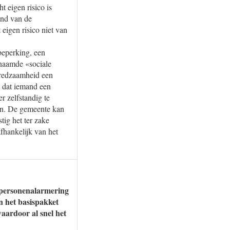
 eigen risico is
ond van de
eigen risico niet van
beperking, een
enaamde «sociale
fredzaamheid een
 dat iemand een
r zelfstandig te
en. De gemeente kan
tig het ter zake
fhankelijk van het
n personenalarmering
n het basispakket
aardoor al snel het