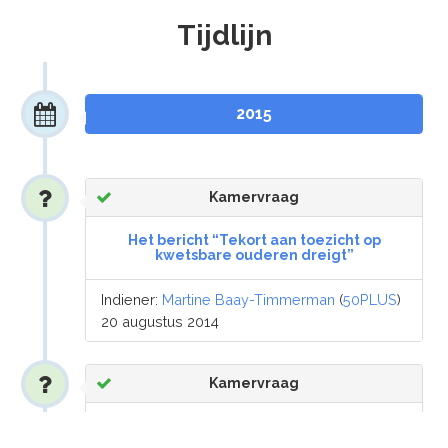
Tijdlijn
2015
Kamervraag
Het bericht “Tekort aan toezicht op
kwetsbare ouderen dreigt”
Indiener:
Martine Baay-Timmerman
(
50PLUS
)
20 augustus 2014
Kamervraag
Het bericht “Rechtbank overstelpt met
ouderenberovers”