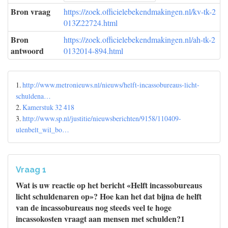
Bron vraag
https://zoek.officielebekendmakingen.nl/kv-tk-2
013Z22724.html
Bron
https://zoek.officielebekendmakingen.nl/ah-tk-2
antwoord
0132014-894.html
1.
http://www.metronieuws.nl/nieuws/helft-incassobureaus-licht-
schuldena…
2.
Kamerstuk 32 418
3.
http://www.sp.nl/justitie/nieuwsberichten/9158/110409-
ulenbelt_wil_bo…
Vraag 1
Wat is uw reactie op het bericht «Helft incassobureaus
licht schuldenaren op»? Hoe kan het dat bijna de helft
van de incassobureaus nog steeds veel te hoge
incassokosten vraagt aan mensen met schulden?1