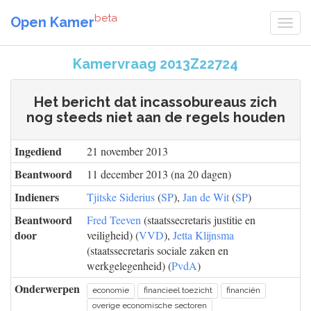
beta
Open Kamer
Kamervraag 2013Z22724
Het bericht dat incassobureaus zich
nog steeds niet aan de regels houden
Ingediend
21 november 2013
Beantwoord
11 december 2013 (na 20 dagen)
Indieners
Tjitske Siderius
(
SP
),
Jan de Wit
(
SP
)
Beantwoord
Fred Teeven
(staatssecretaris justitie en
door
veiligheid) (
VVD
),
Jetta Klijnsma
(staatssecretaris sociale zaken en
werkgelegenheid) (
PvdA
)
Onderwerpen
economie
financieel toezicht
financiën
overige economische sectoren