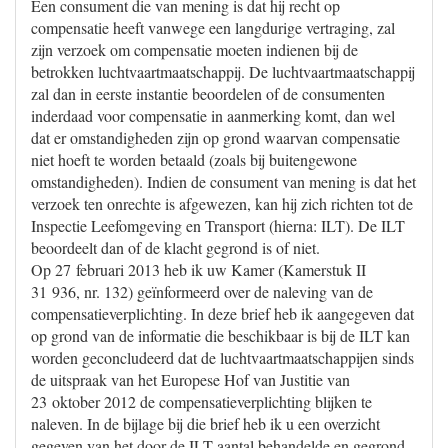
Een consument die van mening is dat hij recht op
compensatie heeft vanwege een langdurige vertraging, zal
zijn verzoek om compensatie moeten indienen bij de
betrokken luchtvaartmaatschappij. De luchtvaartmaatschappij
zal dan in eerste instantie beoordelen of de consumenten
inderdaad voor compensatie in aanmerking komt, dan wel
dat er omstandigheden zijn op grond waarvan compensatie
niet hoeft te worden betaald (zoals bij buitengewone
omstandigheden). Indien de consument van mening is dat het
verzoek ten onrechte is afgewezen, kan hij zich richten tot de
Inspectie Leefomgeving en Transport (hierna: ILT). De ILT
beoordeelt dan of de klacht gegrond is of niet.
Op 27 februari 2013 heb ik uw Kamer (Kamerstuk II
31 936, nr. 132) geïnformeerd over de naleving van de
compensatieverplichting. In deze brief heb ik aangegeven dat
op grond van de informatie die beschikbaar is bij de ILT kan
worden geconcludeerd dat de luchtvaartmaatschappijen sinds
de uitspraak van het Europese Hof van Justitie van
23 oktober 2012 de compensatieverplichting blijken te
naleven. In de bijlage bij die brief heb ik u een overzicht
gegeven van het door de ILT aantal behandelde en gegrond