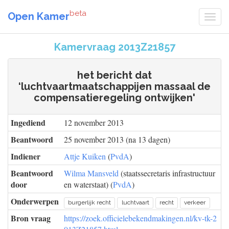
beta
Open Kamer
Kamervraag 2013Z21857
het bericht dat
‘luchtvaartmaatschappijen massaal de
compensatieregeling ontwijken'
Ingediend
12 november 2013
Beantwoord
25 november 2013 (na 13 dagen)
Indiener
Attje Kuiken
(
PvdA
)
Beantwoord
Wilma Mansveld
(staatssecretaris infrastructuur
door
en waterstaat) (
PvdA
)
Onderwerpen
burgerlijk recht
luchtvaart
recht
verkeer
Bron vraag
https://zoek.officielebekendmakingen.nl/kv-tk-2