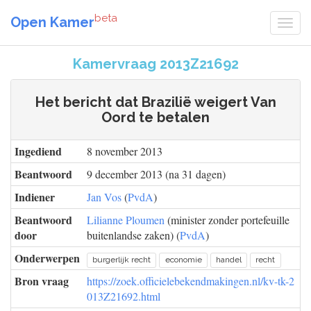
beta
Open Kamer
Kamervraag 2013Z21692
Het bericht dat Brazilië weigert Van
Oord te betalen
Ingediend
8 november 2013
Beantwoord
9 december 2013 (na 31 dagen)
Indiener
Jan Vos
(
PvdA
)
Beantwoord
Lilianne Ploumen
(minister zonder portefeuille
door
buitenlandse zaken) (
PvdA
)
Onderwerpen
burgerlijk recht
economie
handel
recht
Bron vraag
https://zoek.officielebekendmakingen.nl/kv-tk-2
013Z21692.html