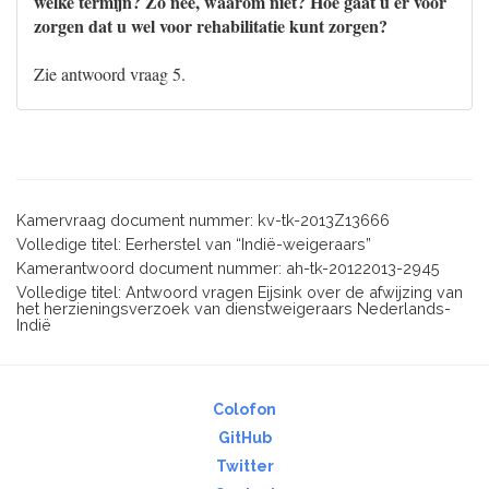
welke termijn? Zo nee, waarom niet? Hoe gaat u er voor
zorgen dat u wel voor rehabilitatie kunt zorgen?
Zie antwoord vraag 5.
Kamervraag document nummer: kv-tk-2013Z13666
Volledige titel: Eerherstel van “Indië-weigeraars”
Kamerantwoord document nummer: ah-tk-20122013-2945
Volledige titel: Antwoord vragen Eijsink over de afwijzing van
het herzieningsverzoek van dienstweigeraars Nederlands-
Indië
Colofon
GitHub
Twitter