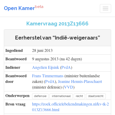
beta
Open Kamer
Kamervraag 2013Z13666
Eerherstel van “Indië-weigeraars”
Ingediend
28 juni 2013
Beantwoord
9 augustus 2013 (na 42 dagen)
Indiener
Angelien Eijsink
(
PvdA
)
Beantwoord
Frans Timmermans
(minister buitenlandse
door
zaken) (
PvdA
),
Jeanine Hennis-Plasschaert
(minister defensie) (
VVD
)
Onderwerpen
defensie
internationaal
recht
staatsrecht
Bron vraag
https://zoek.officielebekendmakingen.nl/kv-tk-2
013Z13666.html