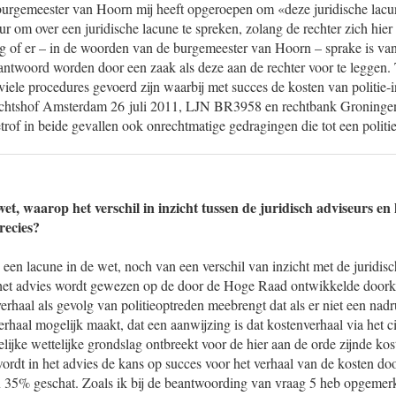
burgemeester van Hoorn mij heeft opgeroepen om «deze juridische lacune
ur om over een juridische lacune te spreken, zolang de rechter zich hier 
ag of er – in de woorden van de burgemeester van Hoorn – sprake is van
eantwoord worden door een zaak als deze aan de rechter voor te leggen.
iviele procedures gevoerd zijn waarbij met succes de kosten van politie-i
rechtshof Amsterdam 26 juli 2011, LJN BR3958 en rechtbank Groninge
of in beide gevallen ook onrechtmatige gedragingen die tot een politie
et, waarop het verschil in inzicht tussen de juridisch adviseurs en 
recies?
 een lacune in de wet, noch van een verschil van inzicht met de juridis
et advies wordt gewezen op de door de Hoge Raad ontwikkelde doorkrui
erhaal als gevolg van politieoptreden meebrengt dat als er niet een nadr
erhaal mogelijk maakt, dat een aanwijzing is dat kostenverhaal via het ci
elijke wettelijke grondslag ontbreekt voor de hier aan de orde zijnde kos
ordt in het advies de kans op succes voor het verhaal van de kosten d
35% geschat. Zoals ik bij de beantwoording van vraag 5 heb opgemerkt