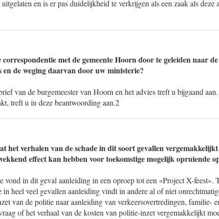
 uitgelaten en is er pas duidelijkheid te verkrijgen als een zaak als deze
 correspondentie met de gemeente Hoorn door te geleiden naar de 
es en de weging daarvan door uw ministerie?
brief van de burgemeester van Hoorn en het advies treft u bijgaand aa
kt, treft u in deze beantwoording aan.2
at het verhalen van de schade in dit soort gevallen vergemakkelijkt
kwekkend effect kan hebben voor toekomstige mogelijk opruiende 
ie vond in dit geval aanleiding in een oproep tot een «Project X-feest». 
ie in heel veel gevallen aanleiding vindt in andere al of niet onrechtma
nzet van de politie naar aanleiding van verkeersovertredingen, familie- e
 vraag of het verhaal van de kosten van politie-inzet vergemakkelijkt m