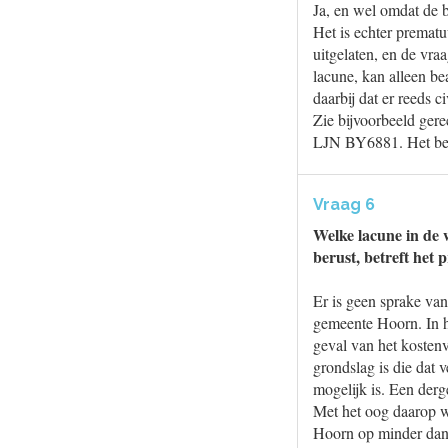
Ja, en wel omdat de 
Het is echter prematu
uitgelaten, en de vra
lacune, kan alleen b
daarbij dat er reeds c
Zie bijvoorbeeld ge
LJN BY6881. Het betr
Vraag 6
Welke lacune in de w
berust, betreft het p
Er is geen sprake van
gemeente Hoorn. In h
geval van het kostenv
grondslag is die dat v
mogelijk is. Een derg
Met het oog daarop w
Hoorn op minder dan 