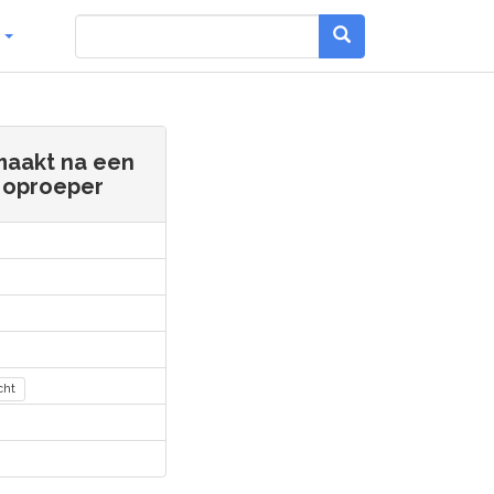
g
maakt na een
e oproeper
cht