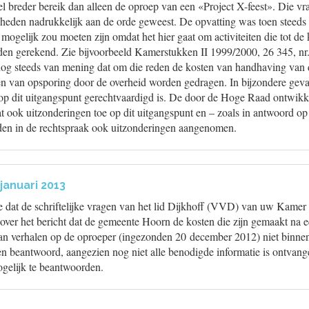
el breder bereik dan alleen de oproep van een «Project X-feest». Die vra
nheden nadrukkelijk aan de orde geweest. De opvatting was toen steeds 
t mogelijk zou moeten zijn omdat het hier gaat om activiteiten die tot de
en gerekend. Zie bijvoorbeeld Kamerstukken II 1999/2000, 26 345, nr. 
nog steeds van mening dat om die reden de kosten van handhaving van
ten van opsporing door de overheid worden gedragen. In bijzondere gev
 op dit uitgangspunt gerechtvaardigd is. De door de Hoge Raad ontwikk
at ook uitzonderingen toe op dit uitgangspunt en – zoals in antwoord op
en in de rechtspraak ook uitzonderingen aangenomen.
januari 2013
e dat de schriftelijke vragen van het lid Dijkhoff (VVD) van uw Kamer
e over het bericht dat de gemeente Hoorn de kosten die zijn gemaakt na 
 kan verhalen op de oproeper (ingezonden 20 december 2012) niet binnen
 beantwoord, aangezien nog niet alle benodigde informatie is ontvangen
gelijk te beantwoorden.