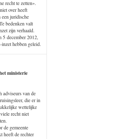
 recht te zetten».
niet over heeft
 een juridische
 Te bedenken valt
nzet zijn verhaald.
n 5 december 2012,
-inzet hebben geleid.
het ministerie
ch adviseurs van de
singsleer, die er in
ukkelijke wettelijke
viele recht niet
ten.
oor de gemeente
 heeft de rechter