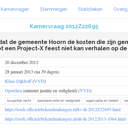
Kamervragen
Stemmingen
Statistieken
Overi
Kamervraag 2012Z22695
 dat de gemeente Hoorn de kosten die zijn ge
t een Project-X feest niet kan verhalen op d
20 december 2012
28 januari 2013 (na 39 dagen)
Klaas Dijkhoff
(
VVD
)
Opstelten
(minister justitie en veiligheid) (
VVD
)
burgerlijk recht
openbare orde en veiligheid
organisatie en beleid
re
https://zoek.officielebekendmakingen.nl/kv-tk-2012Z22695.html
https://zoek.officielebekendmakingen.nl/ah-tk-20122013-1064.html