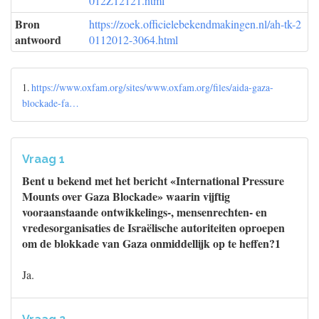
012Z12121.html
Bron
https://zoek.officielebekendmakingen.nl/ah-tk-2
antwoord
0112012-3064.html
1.
https://www.oxfam.org/sites/www.oxfam.org/files/aida-gaza-
blockade-fa…
Vraag 1
Bent u bekend met het bericht «International Pressure
Mounts over Gaza Blockade» waarin vijftig
vooraanstaande ontwikkelings-, mensenrechten- en
vredesorganisaties de Israëlische autoriteiten oproepen
om de blokkade van Gaza onmiddellijk op te heffen?1
Ja.