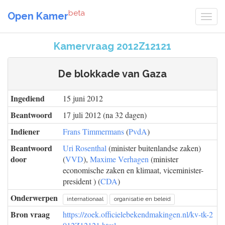
beta
Open Kamer
Kamervraag 2012Z12121
De blokkade van Gaza
Ingediend
15 juni 2012
Beantwoord
17 juli 2012 (na 32 dagen)
Indiener
Frans Timmermans
(
PvdA
)
Beantwoord
Uri Rosenthal
(minister buitenlandse zaken)
door
(
VVD
),
Maxime Verhagen
(minister
economische zaken en klimaat, viceminister-
president ) (
CDA
)
Onderwerpen
internationaal
organisatie en beleid
Bron vraag
https://zoek.officielebekendmakingen.nl/kv-tk-2