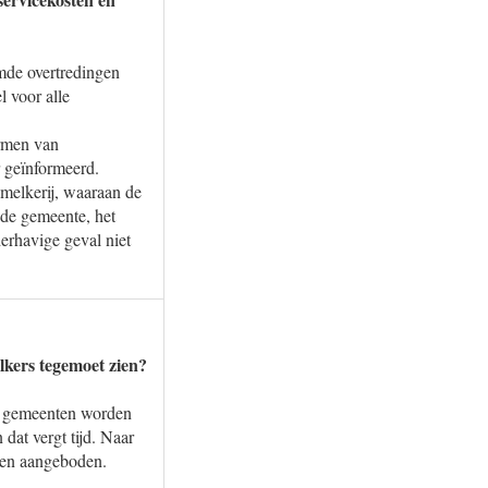
emde overtredingen
 voor alle
ormen van
r geïnformeerd.
smelkerij, waaraan de
 de gemeente, het
derhavige geval niet
kers tegemoet zien?
re gemeenten worden
dat vergt tijd. Naar
den aangeboden.