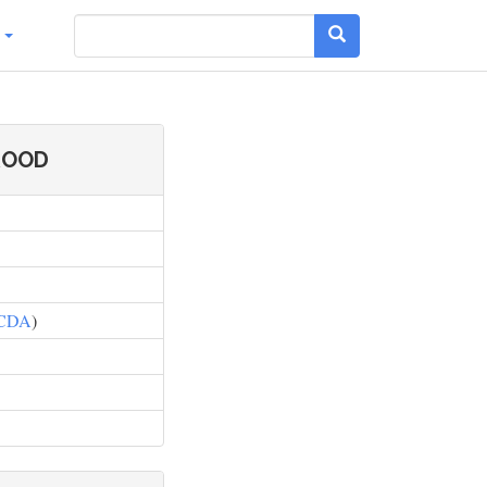
g
 ROOD
CDA
)