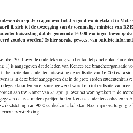
ntwoorden op de vragen over het dreigend woningtekort in Metro
ril jl. zich tot de toezegging van de toenmalige minister van BZK 
tudentenhuisvesting dat de genoemde 16 000 woningen bovenop de 
iseerd zouden worden? Is hier sprake geweest van onjuiste informa
vember 2011 over de ondertekening van het landelijk actieplan student
r. 1) is aangegeven dat de leden van Kences (de brancheorganisatie vo
 in het actieplan studentenhuisvesting de realisatie van 16 000 extra s
ens is in deze brief aangegeven dat in de grote steden studentenhuisves
 collegeakkoorden en er samengewerkt wordt om tot realisatie van meer
oorden aan uw Kamer van 24 april jl. over het woningtekort in de met
angegeven dat ook andere partijen buiten Kences studenteneenheden in 
e doelstelling van 9000 eenheden te behalen. Naar mijn overtuiging is
nformatieverstrekking.