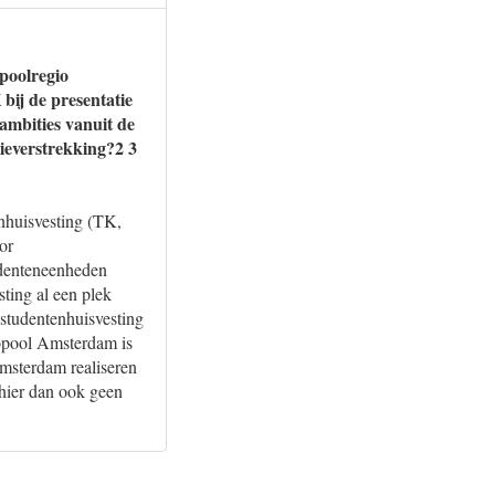
poolregio
bij de presentatie
ambities vanuit de
tieverstrekking?2 3
enhuisvesting (TK,
or
tudenteneenheden
ting al een plek
 studentenhuisvesting
ropool Amsterdam is
Amsterdam realiseren
 hier dan ook geen