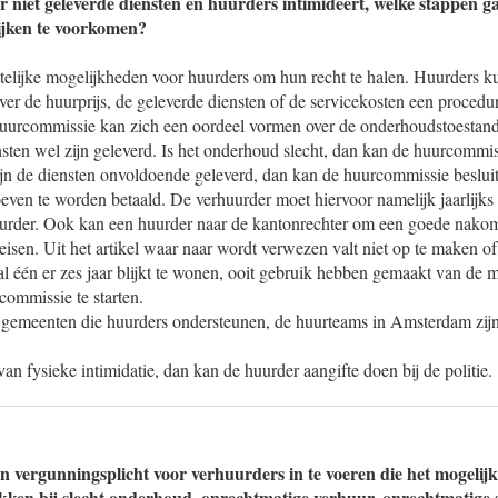
r niet geleverde diensten en huurders intimideert, welke stappen 
ijken te voorkomen?
telijke mogelijkheden voor huurders om hun recht te halen. Huurders ku
er de huurprijs, de geleverde diensten of de servicekosten een procedure
uurcommissie kan zich een oordeel vormen over de onderhoudstoestand
ten wel zijn geleverd. Is het onderhoud slecht, dan kan de huurcommiss
ijn de diensten onvoldoende geleverd, dan kan de huurcommissie besluit
even te worden betaald. De verhuurder moet hiervoor namelijk jaarlijks
uurder. Ook kan een huurder naar de kantonrechter om een goede nako
isen. Uit het artikel waar naar wordt verwezen valt niet op te maken of
l één er zes jaar blijkt te wonen, ooit gebruik hebben gemaakt van de 
commissie te starten.
k gemeenten die huurders ondersteunen, de huurteams in Amsterdam zijn
van fysieke intimidatie, dan kan de huurder aangifte doen bij de politie.
n vergunningsplicht voor verhuurders in te voeren die het mogeli
ekken bij slecht onderhoud, onrechtmatige verhuur, onrechtmatige 