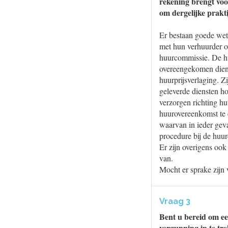
rekening brengt voo
om dergelijke prakt
Er bestaan goede wet
met hun verhuurder ov
huurcommissie. De h
overeengekomen diens
huurprijsverlaging. Z
geleverde diensten ho
verzorgen richting h
huurovereenkomst te e
waarvan in ieder geva
procedure bij de huur
Er zijn overigens oo
van.
Mocht er sprake zijn 
Vraag 3
Bent u bereid om ee
vergunning in te tr