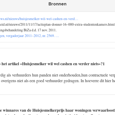
Bronnen
ws.nl/nieuws/huisjesmelker-wil-wel-cashen-en-verd…
rheid.nl/nieuws/2011/11/17/actieplan-donner-16–000-extra-studentenkamers.html
tingsbehandeling BiZa d.d. 17 nov. 2011.
en, vergaderjaar 2011–2012, nr. 2569. …
 het artikel «Huisjesmelker wil wel cashen en verder niets»?1
rdig als verhuurders hun panden niet onderhouden,hun contractuele verp
verigens niet als een goed verhuurder gedragen. In hoeverre dit hier het
 de winnares van de Huisjesmelkerprijs haar woningen verwaarloost,