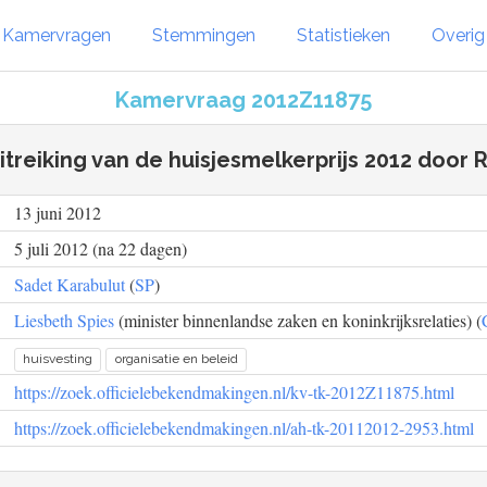
Kamervragen
Stemmingen
Statistieken
Overi
Kamervraag 2012Z11875
itreiking van de huisjesmelkerprijs 2012 door
13 juni 2012
5 juli 2012 (na 22 dagen)
Sadet Karabulut
(
SP
)
Liesbeth Spies
(minister binnenlandse zaken en koninkrijksrelaties) (
huisvesting
organisatie en beleid
https://zoek.officielebekendmakingen.nl/kv-tk-2012Z11875.html
https://zoek.officielebekendmakingen.nl/ah-tk-20112012-2953.html