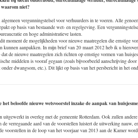
, waarom niet?
n algemeen vergunningstelsel voor verhuurders in te voeren. Alle geno
akt op basis van bestaande wet- en regelgeving. Een vergunningstelsel
bureaucratie en hoge administratieve lasten.
dit moment de mogelijkheden voor nieuwe maatregelen die ernstige v
en kunnen aanpakken. In mijn brief van 20 maart 2012 heb ik u hierove
 dat de nieuwe maatregelen zich richten op ernstige vormen van huisje
dische middelen is vooraf gegaan (zoals bijvoorbeeld aanschrijving door
 onder dwangsom, etc.). Dit lijkt op basis van het persbericht in het on
het beloofde nieuwe wetsvoorstel inzake de aanpak van huisjesmel
n uitgewerkt in overleg met de gemeente Rotterdam. Ook zullen ande
 de verregaande aard van de voorstellen luistert de uitwerking nauw, en 
e voorstellen in de loop van het voorjaar van 2013 aan de Kamer wor