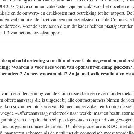
. 2012-7875).De communicatiekosten zijn gemaakt voor het opzetten en
ssie en de ontwerp- en drukkosten met betrekking tot het rapport. De 
den verband met de inzet van een onderzoeksteam dat de Commissie he
 onderzoek. Voor de activiteiten die in dit kader hebben plaatsgevonden,
af 1.3 van het onderzoeksrapport.
t de opdrachtverlening voor dit onderzoek plaatsgevonden, ondersh
ding? Waarom is voor deze vorm van opdrachtverlening gekozen? 
benaderd? Zo nee, waarom niet? Zo ja, met welk resultaat en w
 voor de ondersteuning van de Commissie door een extern onderzoeksb
n offerteaanvraag die is uitgezet bij alle contractpartners binnen de voo
enkomst van het ministerie van Binnenlandse Zaken en Koninkrijksrelat
gevoegde «Offerteaanvraag onderzoek naar werkklimaat en bestuursstruc
gunning van de opdracht heeft plaatsgevonden op grond van gewogen, 
bureaus gecommuniceerde criteria. Uit deze procedure is BDO, met al
, naar voren gekomen als de partij met de economisch meest voordelige