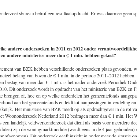
onderzoeksbureau betrof een resultaatopdracht. Er was daarmee geen s
lke andere onderzoeken in 2011 en 2012 onder verantwoordelijkhe
en andere ministeries meer dan € 1 mln. hebben gekost?
rtement van BZK hebben verschillende onderzoeken plaatsgevonden, 
ncieel belang van boven de € 1 mln. in de periode 2011–2012 hebben.
n beslag van meer dan € 1 mln. is het nader onderzoek Periodiek Ond
10. Dit onderzoek wordt in opdracht van het ministerie van BZK en Fi
d te brengen of, hoe en op welke onderdelen het gemeentefonds aangep
derhoud aan het gemeentefonds en leidt tot aanpassingen in verdeling e
akelijk. Het ministerie van BZK treedt op als opdrachtgever in de rol v
het Woononderzoek Nederland 2012 bedragen meer dan € 1 mln. Het 
 is een landelijk veldwerkonderzoek dat dient als basis voor meerdere 
ules) zijn de woningmarktmodule (wordt eens in de 4 jaar gehouden) 
aar afgenomen). Dit onderzoek geeft inzicht in onder meer de situatie 