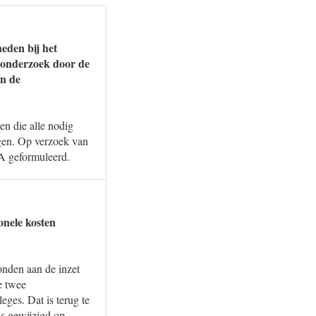
eden bij het
 onderzoek door de
en de
n die alle nodig
jgen. Op verzoek van
A geformuleerd.
onele kosten
onden aan de inzet
e twee
ges. Dat is terug te
ls gewijzigd op