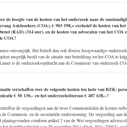
ver de hoogte van de kosten van het onderzoek naar de omstandigh
ang Asielzoekers (COA), € 903 598,= exclusief de kosten van het
Dienst (RAD) (314 uur), en de kosten van advocaten van het COA 
sie COA?
 meer omvangrijk. Het betreft dan ook diverse hoogwaardige onderzoeke
leet mogelijk beeld van de situatie met betrekking tot het COA te kri
e Kamer is de onderzoeksopdracht aan de Commissie van onderzoek CO
matie verschaffen over de volgende kosten ten laste van BZK: pers
nicatie € 50 130,– en het onderzoeksbureau € 487 638,–?
betreffen de vergoedingen aan de twee Commissieleden de kosten verb
an de Commissie, en de secretariële ondersteuning. De vergoeding aan d
 plaatsgevonden comform artikel 2 van de Wet vergoedingen adviescolle
an het Instellingsbesluit van 25 november 2011 (Stcrt. 2011-22063), zoa