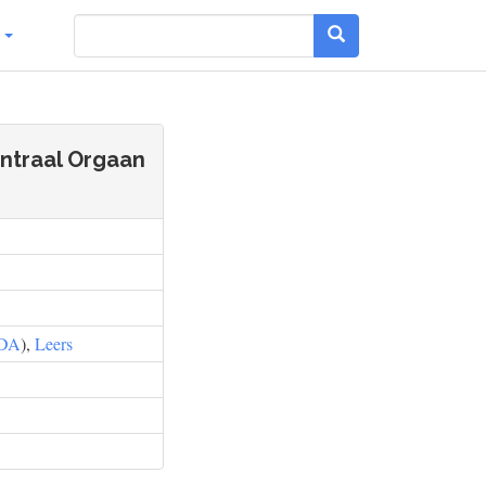
g
entraal Orgaan
DA
),
Leers