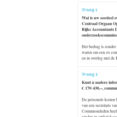
Vraag 1
Wat is uw oordeel o
Centraal Orgaan Opv
Rijks Accountants 
onderzoekscommis
Het bedrag is zonder
waren om een zo comp
en in overleg met d
Vraag 2
Kunt u nadere infor
€ 170 430,–, commu
De personele kosten 
van een secretaris v
Commissieleden heeft
vinden in artikel 8 v