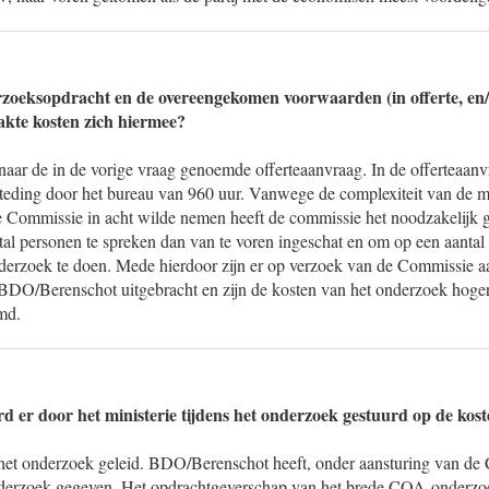
zoeksopdracht en de overeengekomen voorwaarden (in offerte, en/o
kte kosten zich hiermee?
 naar de in de vorige vraag genoemde offerteaanvraag. In de offerteaanv
esteding door het bureau van 960 uur. Vanwege de complexiteit van de m
e Commissie in acht wilde nemen heeft de commissie het noodzakelijk 
ntal personen te spreken dan van te voren ingeschat en om op een aanta
derzoek te doen. Mede hierdoor zijn er op verzoek van de Commissie aa
DO/Berenschot uitgebracht en zijn de kosten van het onderzoek hoger 
amd.
d er door het ministerie tijdens het onderzoek gestuurd op de kos
et onderzoek geleid. BDO/Berenschot heeft, onder aansturing van de
onderzoek gegeven. Het opdrachtgeverschap van het brede COA-onderzo