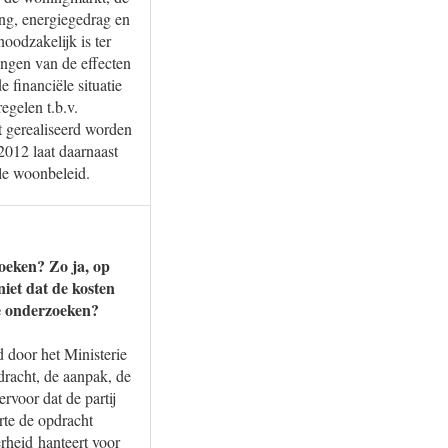
ing, energiegedrag en
oodzakelijk is ter
ngen van de effecten
 financiële situatie
gelen t.b.v.
t gerealiseerd worden
012 laat daarnaast
le woonbeleid.
oeken? Zo ja, op
niet dat de kosten
ne onderzoeken?
 door het Ministerie
dracht, de aanpak, de
voor dat de partij
rte de opdracht
erheid hanteert voor