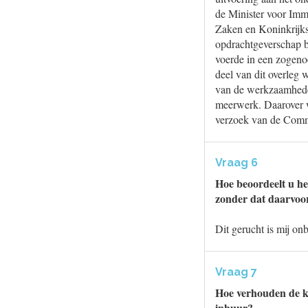
de Minister voor Immi
Zaken en Koninkrijks
opdrachtgeverschap b
voerde in een zogeno
deel van dit overleg
van de werkzaamhede
meerwerk. Daarover we
verzoek van de Comm
Vraag 6
Hoe beoordeelt u he
zonder dat daarvoor
Dit gerucht is mij on
Vraag 7
Hoe verhouden de ko
inhuur?