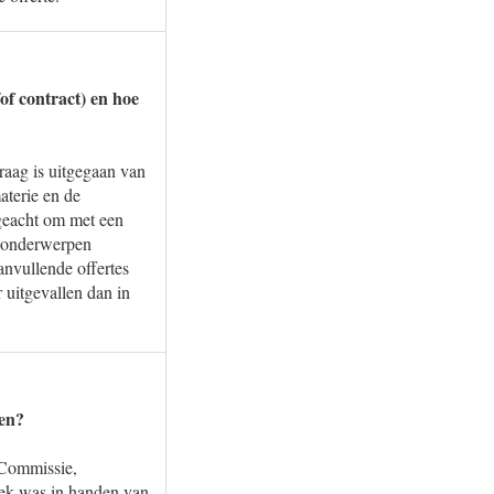
f contract) en hoe
raag is uitgegaan van
aterie en de
geacht om met een
l onderwerpen
nvullende offertes
uitgevallen dan in
ten?
 Commissie,
ek was in handen van