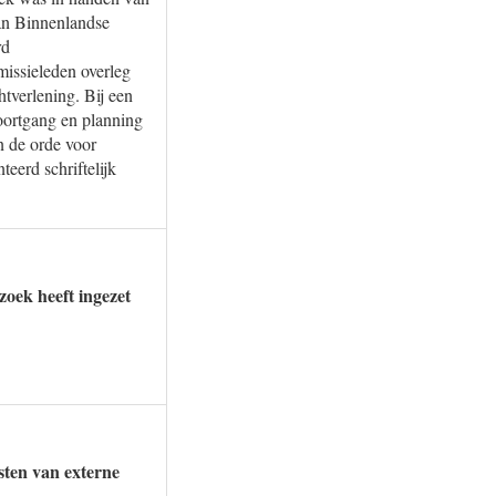
van Binnenlandse
rd
missieleden overleg
tverlening. Bij een
oortgang en planning
 de orde voor
eerd schriftelijk
zoek heeft ingezet
sten van externe