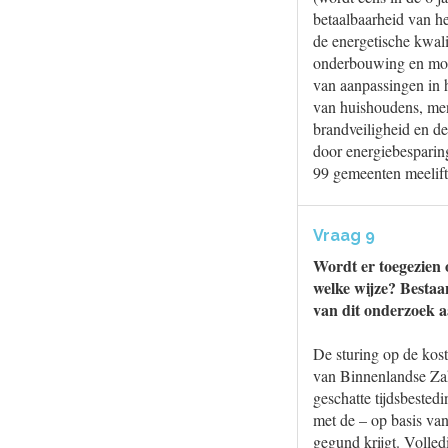
betaalbaarheid van he
de energetische kwali
onderbouwing en moni
van aanpassingen in h
van huishoudens, men
brandveiligheid en de
door energiebespari
99 gemeenten meelift
Vraag 9
Wordt er toegezien 
welke wijze? Bestaan
van dit onderzoek a
De sturing op de kos
van Binnenlandse Zak
geschatte tijdsbeste
met de – op basis van
gegund krijgt. Volled