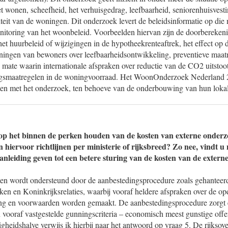
t wonen, scheefheid, het verhuisgedrag, leefbaarheid, seniorenhuisvest
teit van de woningen. Dit onderzoek levert de beleidsinformatie op die n
toring van het woonbeleid. Voorbeelden hiervan zijn de doorberekeni
et huurbeleid of wijzigingen in de hypotheekrenteaftrek, het effect op de
ingen van bewoners over leefbaarheidsontwikkeling, preventieve maatre
 mate waarin internationale afspraken over reductie van de CO2 uitstoo
ngsmaatregelen in de woningvoorraad. Het WoonOnderzoek Nederland 2
en met het onderzoek, ten behoeve van de onderbouwing van hun loka
op het binnen de perken houden van de kosten van externe onderz
 hiervoor richtlijnen per ministerie of rijksbreed? Zo nee, vindt u 
anleiding geven tot een betere sturing van de kosten van de exter
ten wordt ondersteund door de aanbestedingsprocedure zoals gehanteerd
en en Koninkrijksrelaties, waarbij vooraf heldere afspraken over de op
ding en voorwaarden worden gemaakt. De aanbestedingsprocedure zorgt er
 vooraf vastgestelde gunningscriteria – economisch meest gunstige offe
igheidshalve verwijs ik hierbij naar het antwoord op vraag 5. De rijksov