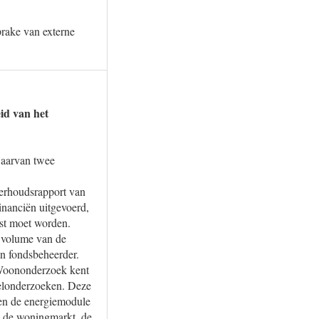
prake van externe
id van het
waarvan twee
erhoudsrapport van
nanciën uitgevoerd,
ast moet worden.
n volume van de
an fondsbeheerder.
Woononderzoek kent
deelonderzoeken. Deze
en de energiemodule
op de woningmarkt, de