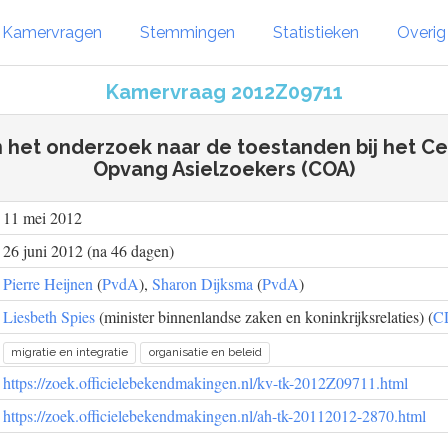
Kamervragen
Stemmingen
Statistieken
Overi
Kamervraag 2012Z09711
 het onderzoek naar de toestanden bij het C
Opvang Asielzoekers (COA)
11 mei 2012
26 juni 2012 (na 46 dagen)
Pierre Heijnen
(
PvdA
),
Sharon Dijksma
(
PvdA
)
Liesbeth Spies
(minister binnenlandse zaken en koninkrijksrelaties) (
C
migratie en integratie
organisatie en beleid
https://zoek.officielebekendmakingen.nl/kv-tk-2012Z09711.html
https://zoek.officielebekendmakingen.nl/ah-tk-20112012-2870.html