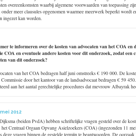
sten overeenkomsten waarbij algemene voorwaarden van toepassing zijn
 onder meer clausules opgenomen waarmee meerwerk beperkt wordt en
n ingezet kan worden.
amer te informeren over de kosten van advocaten van het COA en 
 COA en eventuele andere kosten voor dit onderzoek, zodat een c
osten van dit onderzoek?
ocaten van het COA bedragen half juni omstreeks € 190 000. De kosten
 Commissie door het kantoor van de landsadvocaat bedragen € 59 450
ateerd aan het aantal gerechtelijke procedures dat mevrouw Albayrak h
 mei 2012
Dijksma (beiden PvdA) hebben schriftelijke vragen gesteld over de kos
ij het Centraal Orgaan Opvang Asielzoekers (COA) (ingezonden 11 mei
 is deze vragen binnen de gestelde termijn te beantwoorden. De oorzaak 