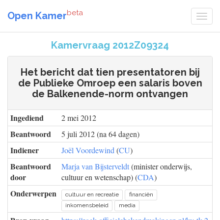
beta
Open Kamer
Kamervraag 2012Z09324
Het bericht dat tien presentatoren bij
de Publieke Omroep een salaris boven
de Balkenende-norm ontvangen
Ingediend
2 mei 2012
Beantwoord
5 juli 2012 (na 64 dagen)
Indiener
Joël Voordewind
(
CU
)
Beantwoord
Marja van Bijsterveldt
(minister onderwijs,
door
cultuur en wetenschap) (
CDA
)
Onderwerpen
cultuur en recreatie
financiën
inkomensbeleid
media