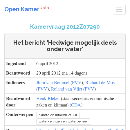
beta
Open Kamer
Kamervraag 2012Z07290
Het bericht 'Hedwige mogelijk deels
onder water'
Ingediend
6 april 2012
Beantwoord
20 april 2012 (na 14 dagen)
Indieners
Jhim van Bemmel
(
PVV
),
Richard de Mos
(
PVV
),
Roland van Vliet
(
PVV
)
Beantwoord
Henk Bleker
(staatssecretaris economische
door
zaken en klimaat) (
CDA
)
Onderwerpen
ruimte en infrastructuur
waterkeringen en waterbeheer