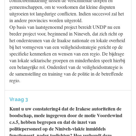
conflictbemiddeling tussen de verschillende dorpen en
gemeenschappen, om te voorkomen dat kleine disputen
uitgroeien tot langdurige conflicten. Indien succesvol zal het
in andere provincies worden uitgerold.
Op basis van laatstgenoemd project bereidt UNDP nu een
breder project voor, beginnend in Nineveh, dat zich richt op
het ondersteunen van de Iraakse nationale en lokale overheid
bij het vormgeven van een veiligheidsstrategie gericht op de
specifieke kenmerken en wensen van een regio. De bijdrage
van lokale sektarische groepen en minderheden speelt hierbij
een belangrijke rol. Onderdeel van de veiligheidsstrategie is
de samenstelling en training van de politie in de betreffende
regio.
Vraag 3
Kunt u uw constatering4 dat de Irakese autoriteiten de
boodschap, mede ingegeven door de motie Voordewind
c.s.5, hebben begrepen en dat de inzet van
politiepersoneel op de Niniveh-vlakte inmiddels
functioneert, nader toelichten? Hoe verhoudt deze