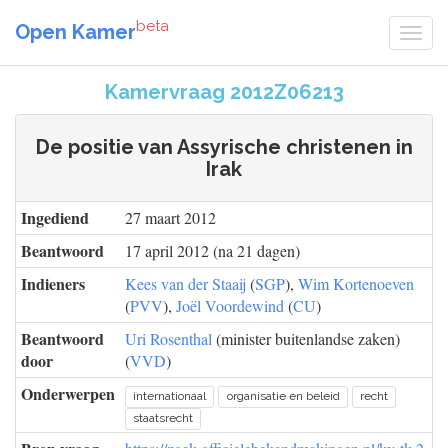
beta
Open Kamer
Kamervraag 2012Z06213
De positie van Assyrische christenen in
Irak
Ingediend
27 maart 2012
Beantwoord
17 april 2012 (na 21 dagen)
Indieners
Kees van der Staaij
(
SGP
),
Wim Kortenoeven
(
PVV
),
Joël Voordewind
(
CU
)
Beantwoord
Uri Rosenthal
(minister buitenlandse zaken)
door
(
VVD
)
Onderwerpen
internationaal
organisatie en beleid
recht
staatsrecht