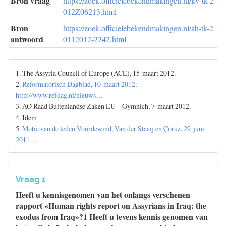
Bron vraag
https://zoek.officielebekendmakingen.nl/kv-tk-2
012Z06213.html
Bron
https://zoek.officielebekendmakingen.nl/ah-tk-2
antwoord
0112012-2242.html
1. The Assyria Council of Europe (ACE), 15 maart 2012.
2.
Reformatorisch Dagblad, 10 maart 2012:
http://www.refdag.nl/nieuws…
3. AO Raad Buitenlandse Zaken EU – Gymnich, 7 maart 2012.
4. Idem
5.
Motie van de leden Voordewind, Van der Staaij en Çörüz, 29 juni
2011…
Vraag 1
Heeft u kennisgenomen van het onlangs verschenen
rapport «Human rights report on Assyrians in Iraq: the
exodus from Iraq»?1 Heeft u tevens kennis genomen van