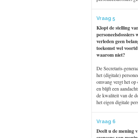
Vraag 5
Klopt de stelling va
personeelsdossiers 
verleden geen belang
toekomst wel voortd
waarom niet?
De Secretaris-genera
het (digitale) person
omvang vergt het op o
en blijft een aandach
de kwaliteit van de d
het eigen digitale per
Vraag 6
Deelt u de mening 
eveneens van mening