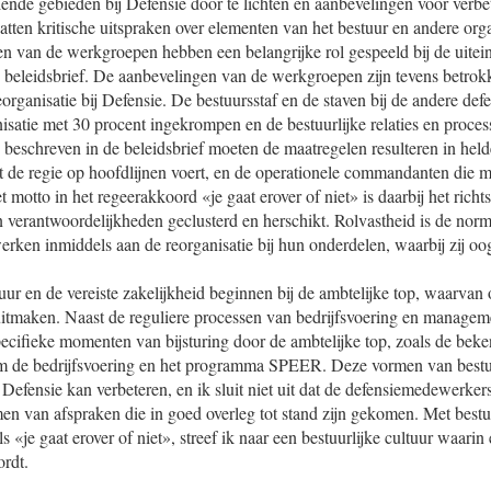
lende gebieden bij Defensie door te lichten en aanbevelingen voor verbe
tten kritische uitspraken over elementen van het bestuur en andere orga
n van de werkgroepen hebben een belangrijke rol gespeeld bij de uiteind
 beleidsbrief. De aanbevelingen van de werkgroepen zijn tevens betrokk
rganisatie bij Defensie. De bestuursstaf en de staven bij de andere def
isatie met 30 procent ingekrompen en de bestuurlijke relaties en proce
 beschreven in de beleidsbrief moeten de maatregelen resulteren in hel
at de regie op hoofdlijnen voert, en de operationele commandanten die 
t motto in het regeerakkoord «je gaat erover of niet» is daarbij het rich
verantwoordelijkheden geclusterd en herschikt. Rolvastheid is de nor
erken inmiddels aan de reorganisatie bij hun onderdelen, waarbij zij o
uur en de vereiste zakelijkheid beginnen bij de ambtelijke top, waarv
uitmaken. Naast de reguliere processen van bedrijfsvoering en manageme
ecifieke momenten van bijsturing door de ambtelijke top, zoals de bek
m de bedrijfsvoering en het programma SPEER. Deze vormen van bestu
Defensie kan verbeteren, en ik sluit niet uit dat de defensiemedewerkers 
en van afspraken die in goed overleg tot stand zijn gekomen. Met bestu
ls «je gaat erover of niet», streef ik naar een bestuurlijke cultuur waari
rdt.