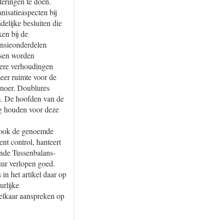
teringen te doen.
nisatieaspecten bij
elijke besluiten die
en bij de
ensieonderdelen
ssen worden
dere verhoudingen
meer ruimte voor de
tsnoer. Doublures
m. De hoofden van de
og houden voor deze
an ook de genoemde
nt control, hanteert
ende Tussenbalans-
ur verlopen goed.
in het artikel daar op
urlijke
n elkaar aanspreken op