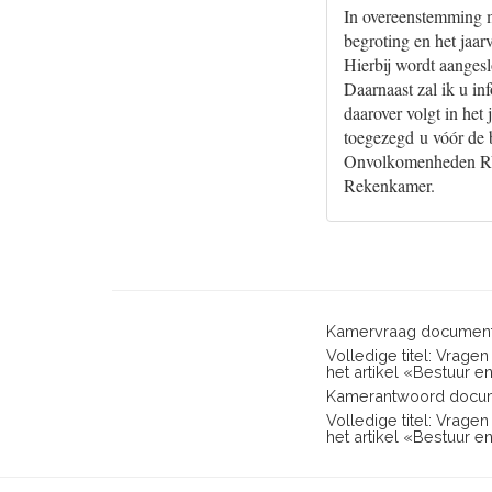
In overeenstemming me
begroting en het jaar
Hierbij wordt aanges
Daarnaast zal ik u in
daarover volgt in he
toegezegd u vóór de 
Onvolkomenheden RVJ
Rekenkamer.
Kamervraag document
Volledige titel: Vrag
het artikel «Bestuur e
Kamerantwoord docum
Volledige titel: Vrag
het artikel «Bestuur e