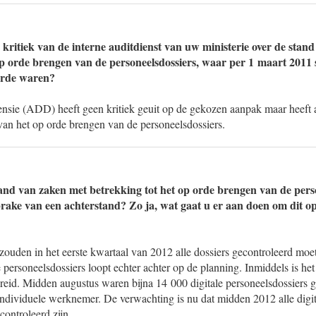
 kritiek van de interne auditdienst van uw ministerie over de stan
op orde brengen van de personeelsdossiers, waar per 1 maart 2011 
orde waren?
nsie (ADD) heeft geen kritiek geuit op de gekozen aanpak maar heeft
van het op orde brengen van de personeelsdossiers.
tand van zaken met betrekking tot het op orde brengen van de perso
sprake van een achterstand? Zo ja, wat gaat u er aan doen om dit op
ouden in het eerste kwartaal van 2012 alle dossiers gecontroleerd moete
 personeelsdossiers loopt echter achter op de planning. Inmiddels is het
ebreid. Midden augustus waren bijna 14 000 digitale personeelsdossiers 
individuele werknemer. De verwachting is nu dat midden 2012 alle digit
controleerd zijn.