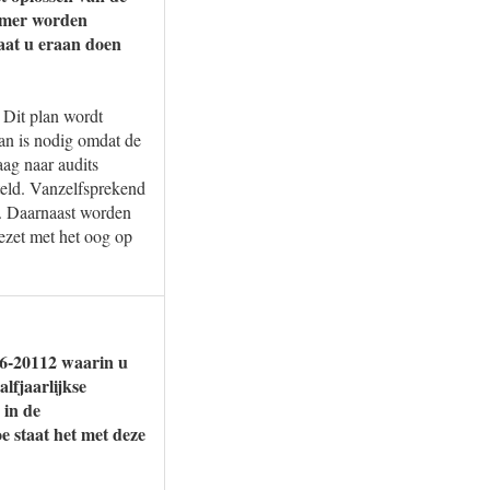
kamer worden
gaat u eraan doen
. Dit plan wordt
lan is nodig omdat de
aag naar audits
steld. Vanzelfsprekend
it. Daarnaast worden
gezet met het oog op
6-6-20112 waarin u
fjaarlijkse
 in de
e staat het met deze