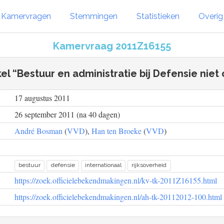
Kamervragen
Stemmingen
Statistieken
Overi
Kamervraag 2011Z16155
kel “Bestuur en administratie bij Defensie niet
17 augustus 2011
26 september 2011 (na 40 dagen)
André Bosman
(
VVD
),
Han ten Broeke
(
VVD
)
bestuur
defensie
internationaal
rijksoverheid
https://zoek.officielebekendmakingen.nl/kv-tk-2011Z16155.html
https://zoek.officielebekendmakingen.nl/ah-tk-20112012-100.html