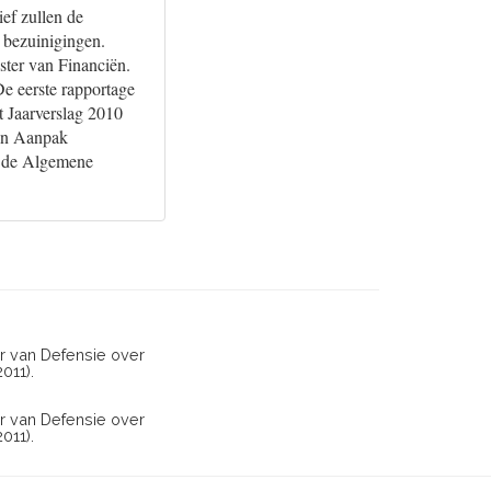
ief zullen de
 bezuinigingen.
ster van Financiën.
De eerste rapportage
t Jaarverslag 2010
van Aanpak
t de Algemene
r van Defensie over
011).
r van Defensie over
011).