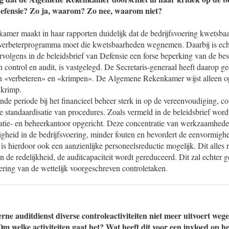
Defensie? Zo ja, waarom? Zo nee, waarom niet?
er maakt in haar rapporten duidelijk dat de bedrijfsvoering kwetsbaa
t verbeterprogramma moet die kwetsbaarheden wegnemen. Daarbij is echte
rvolgens in de beleidsbrief van Defensie een forse beperking van de be
 control en audit, is vastgelegd. De Secretaris-generaal heeft daarop ge
n «verbeteren» en «krimpen». De Algemene Rekenkamer wijst alleen o
 krimp.
de periode bij het financieel beheer sterk in op de vereenvoudiging, co
standaardisatie van procedures. Zoals vermeld in de beleidsbrief word
ratie- en beheerkantoor opgericht. Deze concentratie van werkzaamheden
igheid in de bedrijfsvoering, minder fouten en bevordert de eenvormighe
is hierdoor ook een aanzienlijke personeelsreductie mogelijk. Dit alles r
 de redelijkheid, de auditcapaciteit wordt gereduceerd. Dit zal echter
ering van de wettelijk voorgeschreven controletaken.
erne auditdienst diverse controleactiviteiten niet meer uitvoert weg
m welke activiteiten gaat het? Wat heeft dit voor een invloed op h