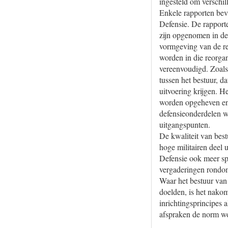
ingesteld om verschil
Enkele rapporten beva
Defensie. De rapporte
zijn opgenomen in de
vormgeving van de reo
worden in die reorgan
vereenvoudigd. Zoals
tussen het bestuur, d
uitvoering krijgen. He
worden opgeheven en 
defensieonderdelen w
uitgangspunten.
De kwaliteit van best
hoge militairen deel 
Defensie ook meer sp
vergaderingen rondo
Waar het bestuur van 
doelden, is het nakom
inrichtingsprincipes a
afspraken de norm wo