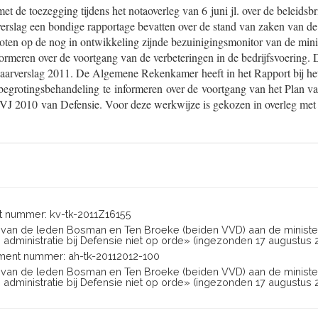
t de toezegging tijdens het notaoverleg van 6 juni jl. over de beleidsbr
verslag een bondige rapportage bevatten over de stand van zaken van de
loten op de nog in ontwikkeling zijnde bezuinigingsmonitor van de mini
formeren over de voortgang van de verbeteringen in de bedrijfsvoering. 
t jaarverslag 2011. De Algemene Rekenkamer heeft in het Rapport bij he
begrotingsbehandeling te informeren over de voortgang van het Plan 
 2010 van Defensie. Voor deze werkwijze is gekozen in overleg me
 nummer: kv-tk-2011Z16155
en van de leden Bosman en Ten Broeke (beiden VVD) aan de ministe
n administratie bij Defensie niet op orde» (ingezonden 17 augustus 2
ent nummer: ah-tk-20112012-100
en van de leden Bosman en Ten Broeke (beiden VVD) aan de ministe
n administratie bij Defensie niet op orde» (ingezonden 17 augustus 2