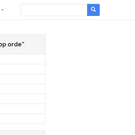
g
 op orde”