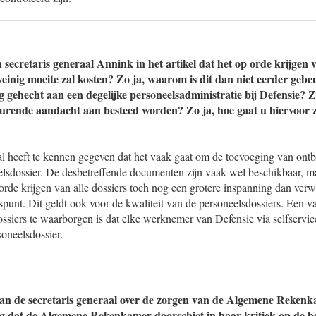
n secretaris generaal Annink in het artikel dat het op orde krijgen 
weinig moeite zal kosten? Zo ja, waarom is dit dan niet eerder geb
 gehecht aan een degelijke personeelsadministratie bij Defensie? Za
urende aandacht aan besteed worden? Zo ja, hoe gaat u hiervoor 
al heeft te kennen gegeven dat het vaak gaat om de toevoeging van ont
eelsdossier. De desbetreffende documenten zijn vaak wel beschikbaar, m
rde krijgen van alle dossiers toch nog een grotere inspanning dan verwa
tspunt. Dit geldt ook voor de kwaliteit van de personeelsdossiers. Een 
ossiers te waarborgen is dat elke werknemer van Defensie via selfservice
soneelsdossier.
van de secretaris generaal over de zorgen van de Algemene Reken
 dat de Algemene Rekenkamer doorschiet in haar kritiek op de be