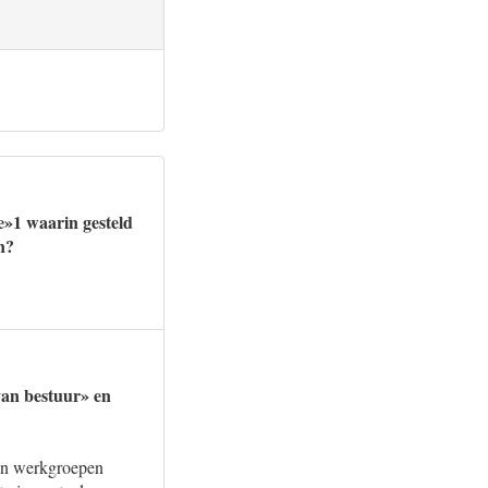
de»1 waarin gesteld
n?
van bestuur» en
ien werkgroepen