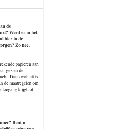
van de
eurd? Werd er in het
l hier in de
zorgen? Zo nee,
brekende papieren aan
aar gezien de
cht. Datakwaliteit is
van de maatregelen om
 toegang krijgt tot
kamer? Bent u
drijfsvoering van