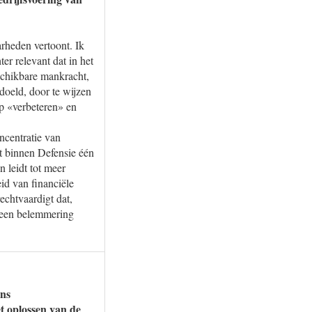
rheden vertoont. Ik
r relevant dat in het
schikbare mankracht,
doeld, door te wijzen
p «verbeteren» en
ncentratie van
t binnen Defensie één
 leidt tot meer
id van financiële
echtvaardigt dat,
 geen belemmering
ens
et oplossen van de