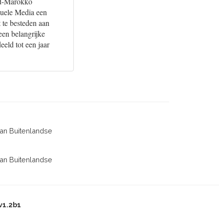
rd-Marokko
suele Media een
 te besteden aan
een belangrijke
eeld tot een jaar
van Buitenlandse
van Buitenlandse
v1.2b1