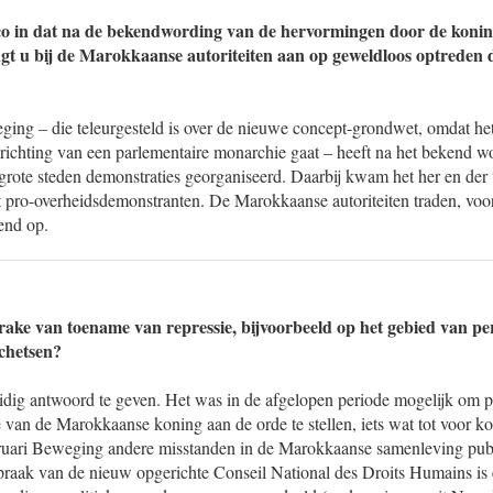
ico in dat na de bekendwording van de hervormingen door de konin
t u bij de Marokkaanse autoriteiten aan op geweldloos optreden 
ing – die teleurgesteld is over de nieuwe concept-grondwet, omdat het
 richting van een parlementaire monarchie gaat – heeft na het bekend 
 grote steden demonstraties georganiseerd. Daarbij kwam het her en der t
 pro-overheidsdemonstranten. De Marokkaanse autoriteiten traden, voo
end op.
rake van toename van repressie, bijvoorbeeld op het gebied van pe
schetsen?
idig antwoord te geven. Het was in de afgelopen periode mogelijk om pu
ie van de Marokkaanse koning aan de orde te stellen, iets wat tot voor 
ruari Beweging andere misstanden in de Marokkaanse samenleving publ
aak van de nieuw opgerichte Conseil National des Droits Humains is