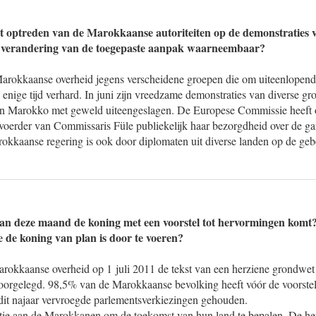
t optreden van de Marokkaanse autoriteiten op de demonstraties 
 verandering van de toegepaste aanpak waarneembaar?
rokkaanse overheid jegens verscheidene groepen die om uiteenlopend
 enige tijd verhard. In juni zijn vreedzame demonstraties van diverse gr
 in Marokko met geweld uiteengeslagen. De Europese Commissie heeft 
erder van Commissaris Füle publiekelijk haar bezorgdheid over de g
okkaanse regering is ook door diplomaten uit diverse landen op de geb
van deze maand de koning met een voorstel tot hervormingen komt
 de koning van plan is door te voeren?
arokkaanse overheid op 1 juli 2011 de tekst van een herziene grondwe
voorgelegd. 98,5% van de Marokkaanse bevolking heeft vóór de voorste
it najaar vervroegde parlementsverkiezingen gehouden.
tantie aan de Marokkanen om de toekomst van hun land te bepalen. De he