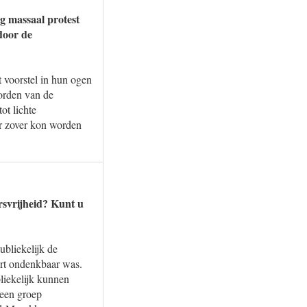
g massaal protest
door de
 voorstel in hun ogen
worden van de
ot lichte
r zover kon worden
rsvrijheid? Kunt u
bliekelijk de
kort ondenkbaar was.
iekelijk kunnen
 een groep