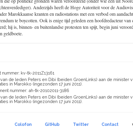
en die op politieke gronden waren veroordeeld (onder wie een uit Noo
htenverdediger). Anderzijds heeft de Hoge Autoriteit voor de Audiovi
 onder Marokkaanse kranten en radiostations met een verbod om aandacht
endum te boycotten. Ook is enige tijd geleden een hoofdredacteur van 
d; hij is, binnen- en buitenlandse protesten ten spijt, begin juni veroord
n geldboete.
 nummer: kv-tk-2011Z13161
n van de leden Peters en Dibi (beiden GroenLinks) aan de minister 
ies in Marokko (ingezonden 17 juni 2011).
ent nummer: ah-tk-20102011-3186
n van de leden Peters en Dibi (beiden GroenLinks) aan de minister 
ies in Marokko (ingezonden 17 juni 2011).
Colofon
GitHub
Twitter
Contact