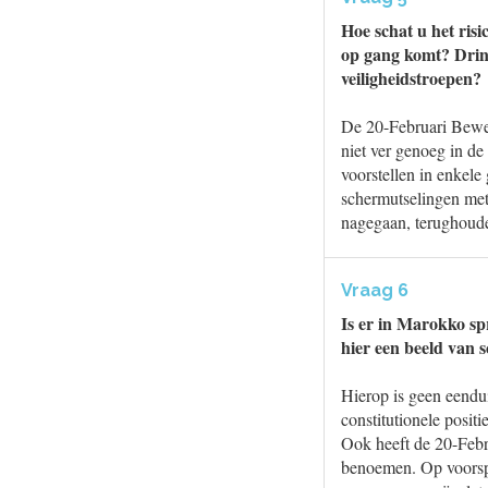
Hoe schat u het ris
op gang komt? Dring
veiligheidstroepen?
De 20-Februari Beweg
niet ver genoeg in de
voorstellen in enkele
schermutselingen met
nagegaan, terughoud
Vraag 6
Is er in Marokko sp
hier een beeld van 
Hierop is geen eendu
constitutionele posit
Ook heeft de 20-Feb
benoemen. Op voorspr