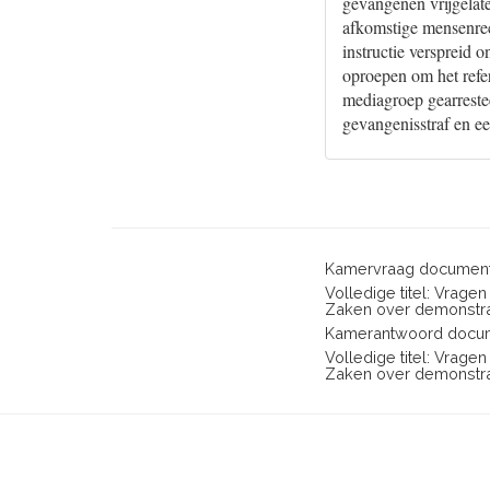
gevangenen vrijgelat
afkomstige mensenrec
instructie verspreid
oproepen om het refer
mediagroep gearresteer
gevangenisstraf en ee
Kamervraag document
Volledige titel: Vrage
Zaken over demonstrat
Kamerantwoord docum
Volledige titel: Vrage
Zaken over demonstrat