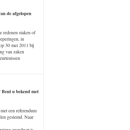
van de afgelopen
e redenen staken of
oeperingen, in
op 30 mei 2011 bij
ang van zaken
eurtenissen
? Bent u bekend met
t met een referendum
llen gestemd. Naar
rziene grondwet is