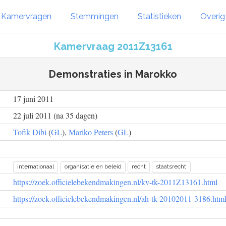
Kamervragen
Stemmingen
Statistieken
Overi
Kamervraag 2011Z13161
Demonstraties in Marokko
17 juni 2011
22 juli 2011 (na 35 dagen)
Tofik Dibi
(
GL
),
Mariko Peters
(
GL
)
internationaal
organisatie en beleid
recht
staatsrecht
https://zoek.officielebekendmakingen.nl/kv-tk-2011Z13161.html
https://zoek.officielebekendmakingen.nl/ah-tk-20102011-3186.htm