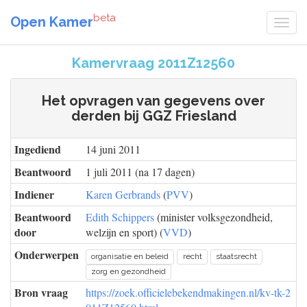
beta
Open Kamer
Kamervraag 2011Z12560
Het opvragen van gegevens over
derden bij GGZ Friesland
Ingediend
14 juni 2011
Beantwoord
1 juli 2011 (na 17 dagen)
Indiener
Karen Gerbrands
(
PVV
)
Beantwoord
Edith Schippers
(minister volksgezondheid,
door
welzijn en sport) (
VVD
)
Onderwerpen
organisatie en beleid
recht
staatsrecht
zorg en gezondheid
Bron vraag
https://zoek.officielebekendmakingen.nl/kv-tk-2