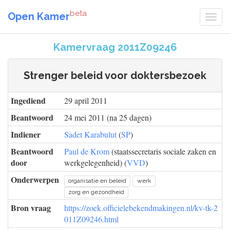
beta
Open Kamer
Kamervraag 2011Z09246
Strenger beleid voor doktersbezoek
Ingediend
29 april 2011
Beantwoord
24 mei 2011 (na 25 dagen)
Indiener
Sadet Karabulut
(
SP
)
Beantwoord
Paul de Krom
(staatssecretaris sociale zaken en
door
werkgelegenheid) (
VVD
)
Onderwerpen
organisatie en beleid
werk
zorg en gezondheid
Bron vraag
https://zoek.officielebekendmakingen.nl/kv-tk-2
011Z09246.html