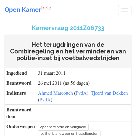
beta
Open Kamer
Kamervraag 2011Z06733
Het terugdringen van de
Combiregeling en het verminderen van
politie-inzet bij voetbalwedstrijden
Ingediend
31 maart 2011
Beantwoord
26 mei 2011 (na 56 dagen)
Indieners
Ahmed Marcouch
(
PvdA
),
Tjeerd van Dekken
(
PvdA
)
Beantwoord
door
Onderwerpen
openbare orde en veiligheid
politie, brandweer en hulpdiensten