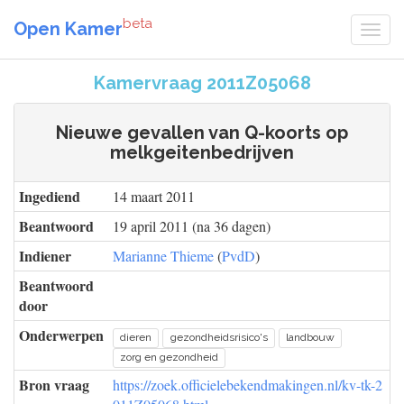
beta
Open Kamer
Kamervraag 2011Z05068
Nieuwe gevallen van Q-koorts op
melkgeitenbedrijven
Ingediend
14 maart 2011
Beantwoord
19 april 2011 (na 36 dagen)
Indiener
Marianne Thieme
(
PvdD
)
Beantwoord
door
Onderwerpen
dieren
gezondheidsrisico's
landbouw
zorg en gezondheid
Bron vraag
https://zoek.officielebekendmakingen.nl/kv-tk-2