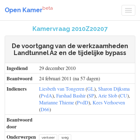
beta
Open Kamer
Kamervraag 2010Z20207
De voortgang van de werkzaamheden
Landtunnel A2 en de tijdelijke bypass
Ingediend
29 december 2010
Beantwoord
24 februari 2011 (na 57 dagen)
Indieners
Liesbeth van Tongeren
(
GL
),
Sharon Dijksma
(
PvdA
),
Farshad Bashir
(
SP
),
Arie Slob
(
CU
),
Marianne Thieme
(
PvdD
),
Kees Verhoeven
(
D66
)
Beantwoord
door
Onderwerpen
verkeer
weg