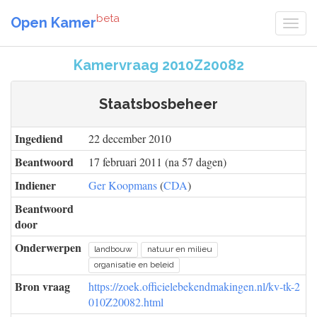
beta
Open Kamer
Kamervraag 2010Z20082
Staatsbosbeheer
Ingediend
22 december 2010
Beantwoord
17 februari 2011 (na 57 dagen)
Indiener
Ger Koopmans
(
CDA
)
Beantwoord
door
Onderwerpen
landbouw
natuur en milieu
organisatie en beleid
Bron vraag
https://zoek.officielebekendmakingen.nl/kv-tk-2
010Z20082.html