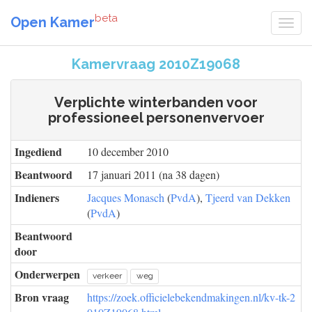
beta
Open Kamer
Kamervraag 2010Z19068
Verplichte winterbanden voor
professioneel personenvervoer
Ingediend
10 december 2010
Beantwoord
17 januari 2011 (na 38 dagen)
Indieners
Jacques Monasch
(
PvdA
),
Tjeerd van Dekken
(
PvdA
)
Beantwoord
door
Onderwerpen
verkeer
weg
Bron vraag
https://zoek.officielebekendmakingen.nl/kv-tk-2